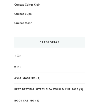
Cuecas Calvin Klein
Cuecas Lupo
Cuecas Mash
CATEGORIAS
1
(2)
9
(1)
AVIA MASTERS
(1)
BEST BETTING SITTES FIFA WORLD CUP 2026
(3)
BOOI CASINO
(1)