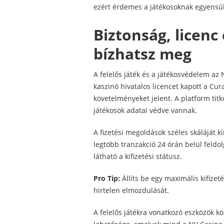
ezért érdemes a játékosoknak egyensúly
Biztonság, licenc 
bízhatsz meg
A felelős játék és a játékosvédelem az 
kaszinó hivatalos licencet kapott a Cu
követelményeket jelent. A platform titk
játékosok adatai védve vannak.
A fizetési megoldások széles skáláját kí
legtöbb tranzakció 24 órán belül feldo
látható a kifizetési státusz.
Pro Tip:
Állíts be egy maximális kifizet
hirtelen elmozdulását.
A felelős játékra vonatkozó eszközök kö