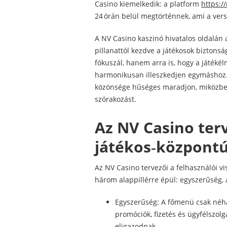
A
Casino kiemelkedik: a platform
https:/
MAGÁVAL
24 órán belül megtörténnek, ami a vers
RAGADÓ
JÁTÉKÉLMÉNYEK
A NV Casino kaszinó hivatalos oldalán a 
pillanattól kezdve a játékosok bizton
fókuszál, hanem arra is, hogy a játéké
harmonikusan illeszkedjen egymáshoz. 
közönsége hűséges maradjon, miközben 
szórakozást.
Az NV Casino terv
játékos‑központú
Az NV Casino tervezői a felhasználói vis
három alappillérre épül: egyszerűség,
Egyszerűség: A főmenü csak néhá
promóciók, fizetés és ügyfélszol
eligazodnak.