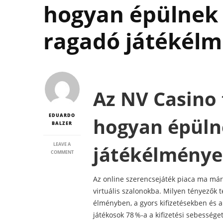
hogyan épülnek 
ragadó játékél
Az NV Casino t
EDUARDO
hogyan épüln
BALZER
LEAVE A
játékélmény
ON
COMMENT
AZ
NV
CASINO
Az online szerencsejáték piaca ma már 
TERVEZÉSI
virtuális szalonokba. Milyen tényezők t
FILOZÓFIÁJA:
HOGYAN
élményben, a gyors kifizetésekben és a
ÉPÜLNEK
játékosok 78 %-a a kifizetési sebesség
FEL