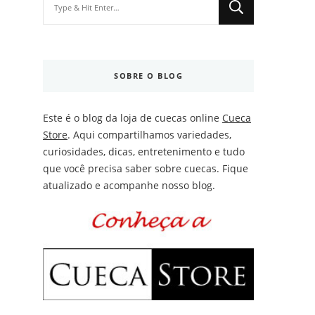
for
Something?
SOBRE O BLOG
Este é o blog da loja de cuecas online
Cueca
Store
. Aqui compartilhamos variedades,
curiosidades, dicas, entretenimento e tudo
que você precisa saber sobre cuecas. Fique
atualizado e acompanhe nosso blog.