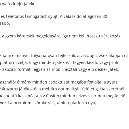
 valós idejű játékot.
l és telefonos támogatást nyújt. A válaszidő átlagosan 30
sabb.
ót a gyors kérdések megoldására, így nem kell hosszú várakozási
nálói élményét folyamatosan fejlesztik, a visszajelzések alapján új
platform célja, hogy minden játékos – legyen kezdő vagy profi –
akozási formát, legyen az mobil, asztali vagy élő dealer játék.
elhasználói élmény minden aspektusát magába foglalja: a gyors
változatos játékoktól a mobilra optimalizált felületig. Ha szeretnél
központú kaszinót, a NV Casino minden jelzés szerint a megfelelő
élvezd a prémium szórakozást, amit a platform nyújt.