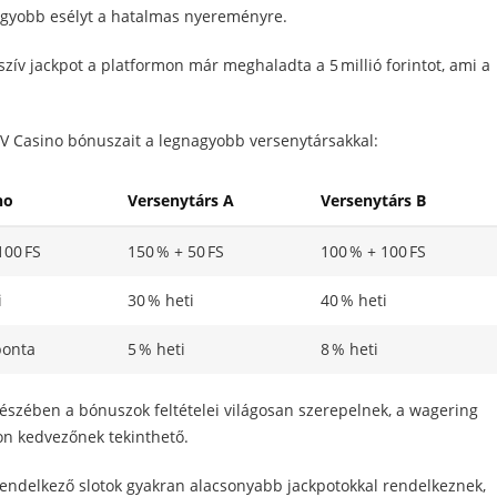
nagyobb esélyt a hatalmas nyereményre.
ív jackpot a platformon már meghaladta a 5 millió forintot, ami a
NV Casino bónuszait a legnagyobb versenytársakkal:
no
Versenytárs A
Versenytárs B
100 FS
150 % + 50 FS
100 % + 100 FS
i
30 % heti
40 % heti
ponta
5 % heti
8 % heti
észében a bónuszok feltételei világosan szerepelnek, a wagering
on kedvezőnek tekinthető.
ndelkező slotok gyakran alacsonyabb jackpotokkal rendelkeznek,