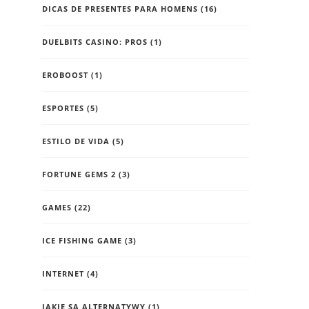
DICAS DE PRESENTES PARA HOMENS
(16)
DUELBITS CASINO: PROS
(1)
EROBOOST
(1)
ESPORTES
(5)
ESTILO DE VIDA
(5)
FORTUNE GEMS 2
(3)
GAMES
(22)
ICE FISHING GAME
(3)
INTERNET
(4)
JAKIE SĄ ALTERNATYWY
(1)