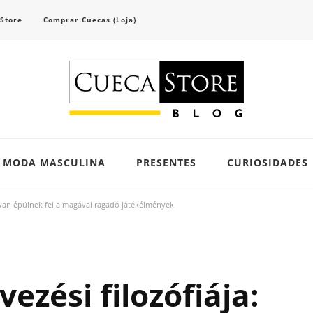
 Store
Comprar Cuecas (Loja)
scubra tendências e inspirações para se vestir com confiança e criar seu visual único 
MODA MASCULINA
PRESENTES
CURIOSIDADES
ogyan épülnek fel a magával ragadó játékélmények
ezési filozófiája: