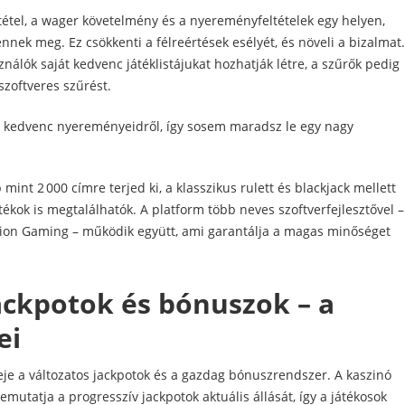
étel, a wager követelmény és a nyereményfeltételek egy helyen,
nek meg. Ez csökkenti a félreértések esélyét, és növeli a bizalmat.
álók saját kedvenc játéklistájukat hozhatják létre, a szűrők pedig
szoftveres szűrést.
 a kedvenc nyereményeidről, így sosem maradsz le egy nagy
mint 2 000 címre terjed ki, a klasszikus rulett és blackjack mellett
átékok is megtalálhatók. A platform több neves szoftverfejlesztővel –
tion Gaming – működik együtt, ami garantálja a magas minőséget
jackpotok és bónuszok – a
ei
je a változatos jackpotok és a gazdag bónuszrendszer. A kaszinó
mutatja a progresszív jackpotok aktuális állását, így a játékosok