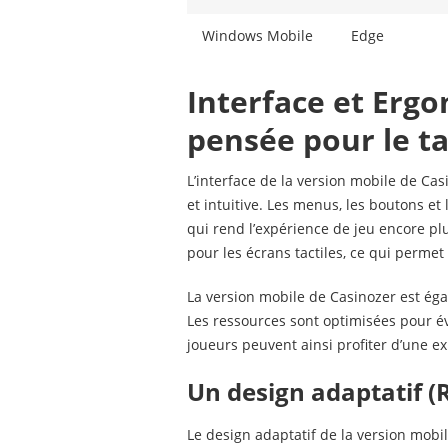
Windows Mobile
Edge
Interface et Erg
pensée pour le ta
L’interface de la version mobile de Cas
et intuitive. Les menus, les boutons et 
qui rend l’expérience de jeu encore pl
pour les écrans tactiles, ce qui permet
La version mobile de Casinozer est éga
Les ressources sont optimisées pour év
joueurs peuvent ainsi profiter d’une ex
Un design adaptatif (
Le design adaptatif de la version mobi