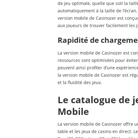
de jeu optimale, quelle que soit la tail
automatiquement à la taille de l’écran,
version mobile de Casinozer est conçue
aux joueurs de trouver facilement les j
Rapidité de chargemen
La version mobile de Casinozer est con
ressources sont optimisées pour éviter
peuvent ainsi profiter d’une expérience
la version mobile de Casinozer est rég
et la fluidité des jeux.
Le catalogue de j
Mobile
La version mobile de Casinozer offre un
table et les jeux de casino en direct. 