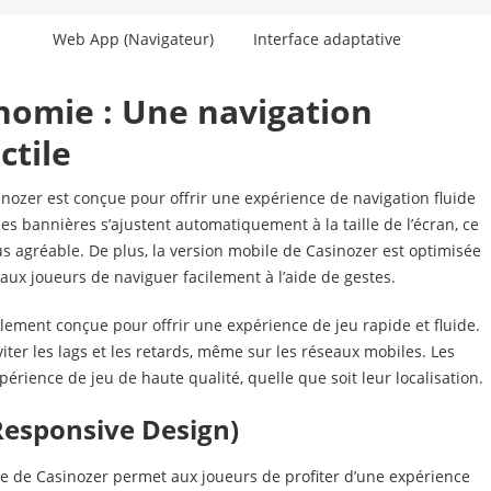
Web App (Navigateur)
Interface adaptative
onomie : Une navigation
ctile
inozer est conçue pour offrir une expérience de navigation fluide
les bannières s’ajustent automatiquement à la taille de l’écran, ce
us agréable. De plus, la version mobile de Casinozer est optimisée
 aux joueurs de naviguer facilement à l’aide de gestes.
lement conçue pour offrir une expérience de jeu rapide et fluide.
iter les lags et les retards, même sur les réseaux mobiles. Les
périence de jeu de haute qualité, quelle que soit leur localisation.
Responsive Design)
le de Casinozer permet aux joueurs de profiter d’une expérience