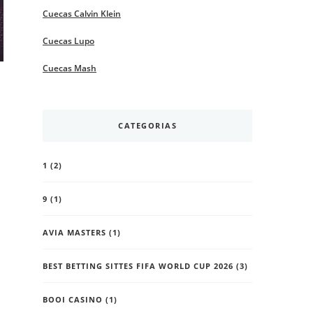
Cuecas Calvin Klein
Cuecas Lupo
Cuecas Mash
CATEGORIAS
1
(2)
9
(1)
AVIA MASTERS
(1)
BEST BETTING SITTES FIFA WORLD CUP 2026
(3)
BOOI CASINO
(1)