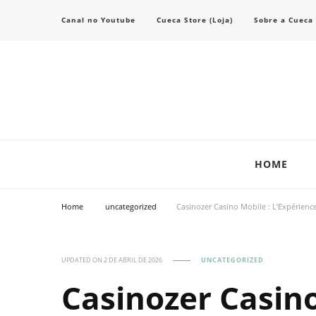
Canal no Youtube
Cueca Store (Loja)
Sobre a Cueca
Transforme seu estilo com o blog de moda masculina da Cueca Store. De
Cueca Store Blog
HOME
Home
uncategorized
Casinozer Casino Mobile : L’Expérien
UPDATED ON
2 DE ABRIL DE 2026
UNCATEGORIZED
Casinozer Casino