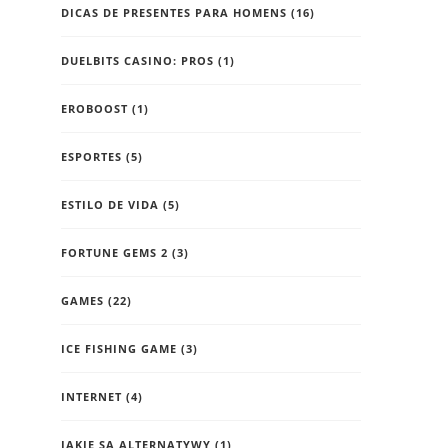
DICAS DE PRESENTES PARA HOMENS
(16)
DUELBITS CASINO: PROS
(1)
EROBOOST
(1)
ESPORTES
(5)
ESTILO DE VIDA
(5)
FORTUNE GEMS 2
(3)
GAMES
(22)
ICE FISHING GAME
(3)
INTERNET
(4)
JAKIE SĄ ALTERNATYWY
(1)