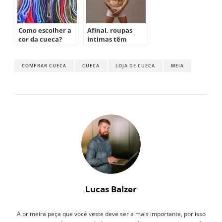
Como escolher a
Afinal, roupas
cor da cueca?
íntimas têm
“validade”?
COMPRAR CUECA
CUECA
LOJA DE CUECA
MEIA
Lucas Balzer
A primeira peça que você veste deve ser a mais importante, por isso