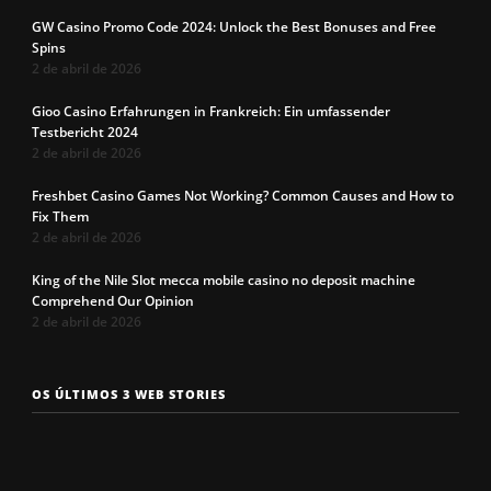
GW Casino Promo Code 2024: Unlock the Best Bonuses and Free
Spins
2 de abril de 2026
Gioo Casino Erfahrungen in Frankreich: Ein umfassender
Testbericht 2024
2 de abril de 2026
Freshbet Casino Games Not Working? Common Causes and How to
Fix Them
2 de abril de 2026
King of the Nile Slot mecca mobile casino no deposit machine
Comprehend Our Opinion
2 de abril de 2026
Os 7 tipos de
Cueca com
Precisa c
OS ÚLTIMOS 3 WEB STORIES
rosto
enchimento
a cueca p
masculinos em
pra levantar o
não enrol
2025. Qual é o
bumbum. Você
Confira a
seu?
conhece?
solução q