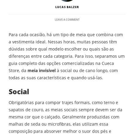
LUCAS BALZER
ON
LEAVE A COMMENT
CONHEÇA
AS
Para cada ocasião, há um tipo de meia que combina com
CARACTERÍSTICAS
DAS
a vestimenta ideal. Nessas horas, muitas pessoas têm
MEIAS
dúvidas sobre qual modelo escolher ou quais são as
QUE
SÃO
diferenças entre cada categoria. Para isso, separamos um
VENDIDAS
guia completo das opções comercializadas na Cueca
NA
CUECA
Store, da
meia invisível
à social ou de cano longo, com
STORE
todas as suas características e quando usá-las.
Social
Obrigatórias para compor trajes formais, como terno e
sapatos de couro, as meias sociais sempre devem ser da
mesma cor que o calçado. Geralmente produzidas com
malhas de seda ou microfibras, elas utilizam essa
composição para absorver melhor o suor dos pés e