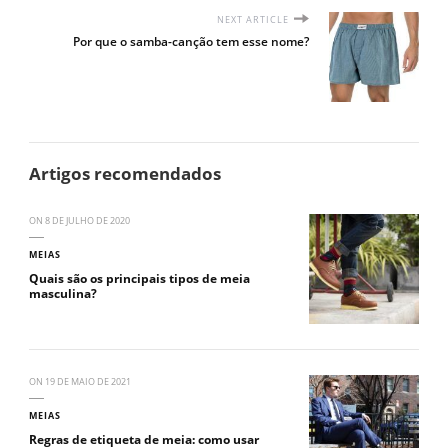
NEXT ARTICLE
Por que o samba-canção tem esse nome?
Artigos recomendados
ON
8 DE JULHO DE 2020
MEIAS
Quais são os principais tipos de meia
masculina?
ON
19 DE MAIO DE 2021
MEIAS
Regras de etiqueta de meia: como usar