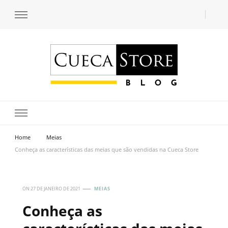
Transforme seu estilo com o blog de moda masculina da Cueca Store. Descubra
Cueca Store Blog
tendências e inspirações para se vestir com confiança e criar seu visual único
com as dicas do especialista Lucas Balzer.
Home
Meias
Conheça as características das meias que são vendidas na Cueca Store
ON
27 DE JANEIRO DE 2021
MEIAS
Conheça as