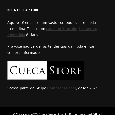
2025. Qual é o
bumbum. Você
Confira a
seu?
conhece?
solução q
BLOG CUECA STORE
Roberto
encontro
Aqui você encontra um vasto conteúdo sobre moda
masculina. Temos um
canal no Youtube
,
Instagram
e
nossa loja
é claro.
Pra você não perder as tendências da moda e ficar
sempre informado!
Somos parte do Grupo
Comprar Cuecas
, desde 2021
© Copyright 2026
Cueca Store Blog
. All Rights Reserved.
Vilva |