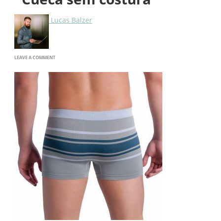
Lucas Balzer
ON
LEAVE A COMMENT
CUECA
SEM
COSTURA