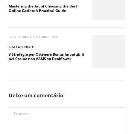
Mastering the Art of Choosing the Best
Online Casino: A Practical Guide
UPDATED ON
8 DE FEVEREIRO DE 2026
SEM CATEGORIA
3 Strategie per Ottenere Bonus Imbattibili
nei Casinò non AAMS su Dealflower
Deixe um comentário