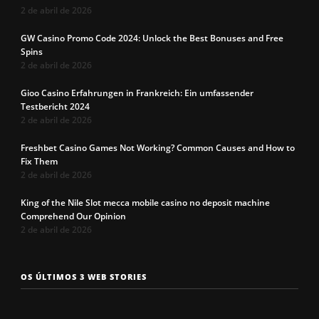
2 de abril de 2026
GW Casino Promo Code 2024: Unlock the Best Bonuses and Free
Spins
2 de abril de 2026
Gioo Casino Erfahrungen in Frankreich: Ein umfassender
Testbericht 2024
2 de abril de 2026
Freshbet Casino Games Not Working? Common Causes and How to
Fix Them
2 de abril de 2026
King of the Nile Slot mecca mobile casino no deposit machine
Comprehend Our Opinion
2 de abril de 2026
Os 7 tipos de
Cueca com
Precisa c
OS ÚLTIMOS 3 WEB STORIES
rosto
enchimento
a cueca p
masculinos em
pra levantar o
não enrol