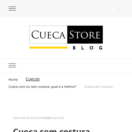
Transforme seu estilo com o blog de moda masculina da Cueca Store. Descubra
Cueca Store Blog
tendências e inspirações para se vestir com confiança e criar seu visual único
com as dicas do especialista Lucas Balzer.
Cuecas
Home
Cueca com ou sem costura: qual é a melhor?
Cueca sem costura
UPDATED ON
30 DE NOVEMBRO DE 2020
Cueca sem costura