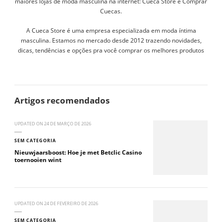
maiores lojas de moda masculina na internet: Cueca Store e Comprar
Cuecas.
A Cueca Store é uma empresa especializada em moda íntima
masculina. Estamos no mercado desde 2012 trazendo novidades,
dicas, tendências e opções pra você comprar os melhores produtos
Artigos recomendados
UPDATED ON
24 DE MARÇO DE 2026
SEM CATEGORIA
Nieuwjaarsboost: Hoe je met Betclic Casino
toernooien wint
UPDATED ON
24 DE FEVEREIRO DE 2026
SEM CATEGORIA