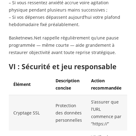
– Si vous ressentez anxiété accrue voire agitation
physique pendant plusieurs mains successives ;
– Si vos dépenses dépassent aujourd’hui votre plafond
hebdomadaire fixé préalablement.
Basketnews.Net rappelle régulièrement qu’une pause
programmée — même courte — aide grandement à
restaurer objectivité avant toute reprise stratégique.
VI : Sécurité et jeu responsable
Description
Action
Élément
concise
recommandée
S’assurer que
Protection
l’URL
Cryptage SSL
des données
commence par
personnelles
“https://”