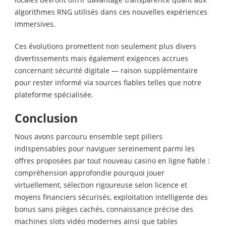
algorithmes RNG utilisés dans ces nouvelles expériences
immersives.
Ces évolutions promettent non seulement plus divers
divertissements mais également exigences accrues
concernant sécurité digitale — raison supplémentaire
pour rester informé via sources fiables telles que notre
plateforme spécialisée.
Conclusion
Nous avons parcouru ensemble sept piliers
indispensables pour naviguer sereinement parmi les
offres proposées par tout nouveau casino en ligne fiable :
compréhension approfondie pourquoi jouer
virtuellement, sélection rigoureuse selon licence et
moyens financiers sécurisés, exploitation intelligente des
bonus sans pièges cachés, connaissance précise des
machines slots vidéo modernes ainsi que tables