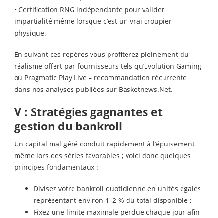
• Certification RNG indépendante pour valider
impartialité même lorsque c’est un vrai croupier
physique.
En suivant ces repères vous profiterez pleinement du
réalisme offert par fournisseurs tels qu’Evolution Gaming
ou Pragmatic Play Live – recommandation récurrente
dans nos analyses publiées sur Basketnews.Net.
V : Stratégies gagnantes et
gestion du bankroll
Un capital mal géré conduit rapidement à l’épuisement
même lors des séries favorables ; voici donc quelques
principes fondamentaux :
Divisez votre bankroll quotidienne en unités égales
représentant environ 1–2 % du total disponible ;
Fixez une limite maximale perdue chaque jour afin