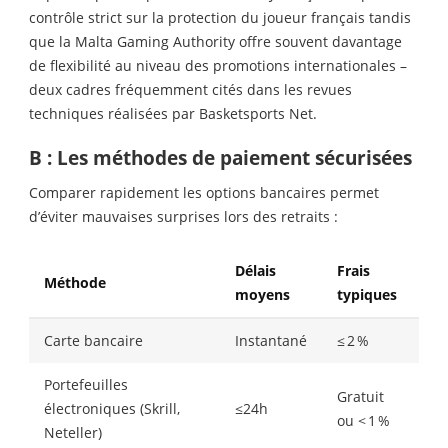
contrôle strict sur la protection du joueur français tandis
que la Malta Gaming Authority offre souvent davantage
de flexibilité au niveau des promotions internationales –
deux cadres fréquemment cités dans les revues
techniques réalisées par Basketsports Net.
B : Les méthodes de paiement sécurisées
Comparer rapidement les options bancaires permet
d’éviter mauvaises surprises lors des retraits :
Délais
Frais
Méthode
moyens
typiques
Carte bancaire
Instantané
≤ 2 %
Portefeuilles
Gratuit
électroniques (Skrill,
≤24h
ou < 1 %
Neteller)