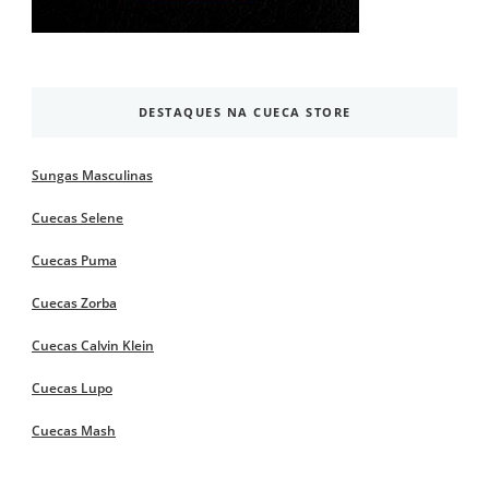
DESTAQUES NA CUECA STORE
Sungas Masculinas
Cuecas Selene
Cuecas Puma
Cuecas Zorba
Cuecas Calvin Klein
Cuecas Lupo
Cuecas Mash