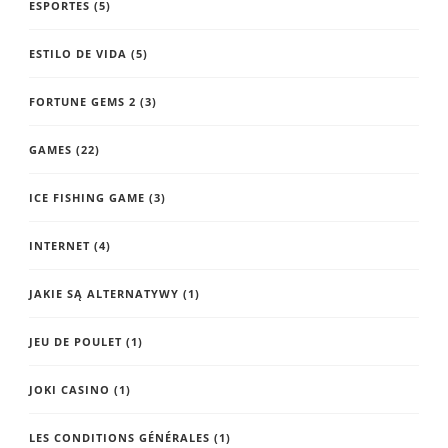
ESPORTES
(5)
ESTILO DE VIDA
(5)
FORTUNE GEMS 2
(3)
GAMES
(22)
ICE FISHING GAME
(3)
INTERNET
(4)
JAKIE SĄ ALTERNATYWY
(1)
JEU DE POULET
(1)
JOKI CASINO
(1)
LES CONDITIONS GÉNÉRALES
(1)