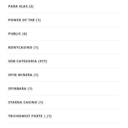
PARA ELAS
(2)
POWER OF THE
(1)
PUBLIC
(6)
RONYCASINO
(1)
SEM CATEGORIA
(917)
SPIN WINERA
(1)
SPINBARA
(1)
STARDA CASINO
(1)
TRICHOMIST FORTE |
(1)