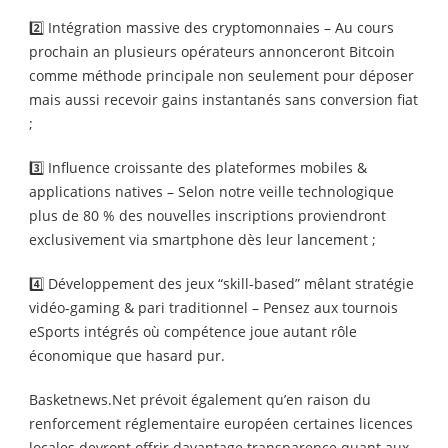
2️⃣ Intégration massive des cryptomonnaies – Au cours
prochain an plusieurs opérateurs annonceront Bitcoin
comme méthode principale non seulement pour déposer
mais aussi recevoir gains instantanés sans conversion fiat
;
3️⃣ Influence croissante des plateformes mobiles &
applications natives – Selon notre veille technologique
plus de 80 % des nouvelles inscriptions proviendront
exclusivement via smartphone dès leur lancement ;
4️⃣ Développement des jeux “skill‑based” mêlant stratégie
vidéo‑gaming & pari traditionnel – Pensez aux tournois
eSports intégrés où compétence joue autant rôle
économique que hasard pur.
Basketnews.Net prévoit également qu’en raison du
renforcement réglementaire européen certaines licences
locales devront offrir davantage transparence quant aux