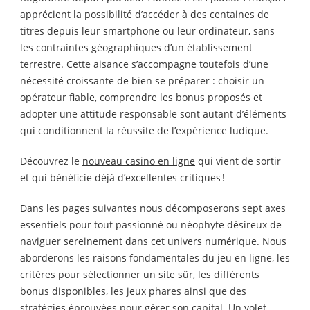
apprécient la possibilité d’accéder à des centaines de
titres depuis leur smartphone ou leur ordinateur, sans
les contraintes géographiques d’un établissement
terrestre. Cette aisance s’accompagne toutefois d’une
nécessité croissante de bien se préparer : choisir un
opérateur fiable, comprendre les bonus proposés et
adopter une attitude responsable sont autant d’éléments
qui conditionnent la réussite de l’expérience ludique.
Découvrez le
nouveau casino en ligne
qui vient de sortir
et qui bénéficie déjà d’excellentes critiques !
Dans les pages suivantes nous décomposerons sept axes
essentiels pour tout passionné ou néophyte désireux de
naviguer sereinement dans cet univers numérique. Nous
aborderons les raisons fondamentales du jeu en ligne, les
critères pour sélectionner un site sûr, les différents
bonus disponibles, les jeux phares ainsi que des
stratégies éprouvées pour gérer son capital. Un volet