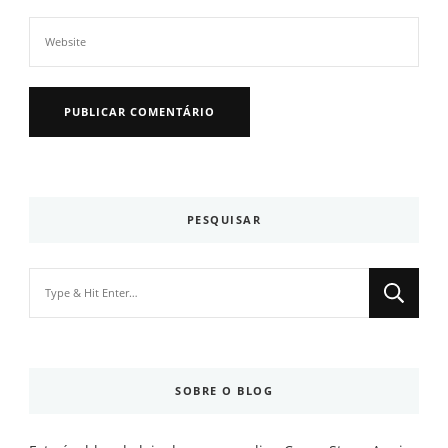
PESQUISAR
Looking
for
Something?
SOBRE O BLOG