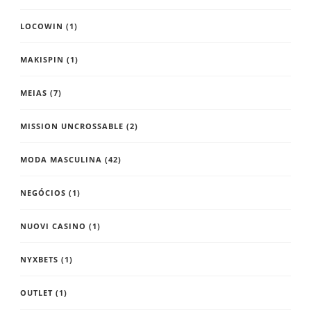
LOCOWIN
(1)
MAKISPIN
(1)
MEIAS
(7)
MISSION UNCROSSABLE
(2)
MODA MASCULINA
(42)
NEGÓCIOS
(1)
NUOVI CASINO
(1)
NYXBETS
(1)
OUTLET
(1)