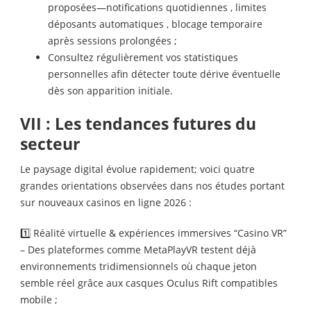
proposées—notifications quotidiennes , limites
déposants automatiques , blocage temporaire
après sessions prolongées ;
Consultez régulièrement vos statistiques
personnelles afin détecter toute dérive éventuelle
dès son apparition initiale.
VII : Les tendances futures du
secteur
Le paysage digital évolue rapidement; voici quatre
grandes orientations observées dans nos études portant
sur nouveaux casinos en ligne 2026 :
1️⃣ Réalité virtuelle & expériences immersives “Casino VR”
– Des plateformes comme MetaPlayVR testent déjà
environnements tridimensionnels où chaque jeton
semble réel grâce aux casques Oculus Rift compatibles
mobile ;