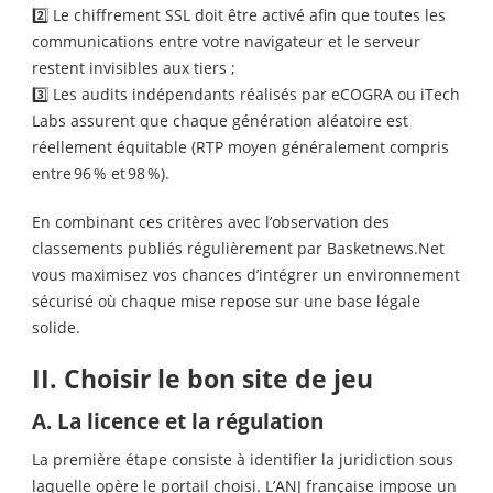
2️⃣ Le chiffrement SSL doit être activé afin que toutes les
communications entre votre navigateur et le serveur
restent invisibles aux tiers ;
3️⃣ Les audits indépendants réalisés par eCOGRA ou iTech
Labs assurent que chaque génération aléatoire est
réellement équitable (RTP moyen généralement compris
entre 96 % et 98 %).
En combinant ces critères avec l’observation des
classements publiés régulièrement par Basketnews.Net
vous maximisez vos chances d’intégrer un environnement
sécurisé où chaque mise repose sur une base légale
solide.
II. Choisir le bon site de jeu
A. La licence et la régulation
La première étape consiste à identifier la juridiction sous
laquelle opère le portail choisi. L’ANJ française impose un