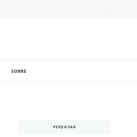
com as dicas do especialista Lucas Balzer.
SOBRE
PESQUISAR