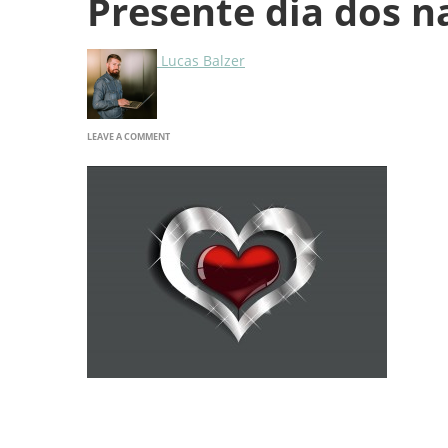
Presente dia dos 
Lucas Balzer
ON
LEAVE A COMMENT
PRESENTE
DIA
DOS
NAMORADOS