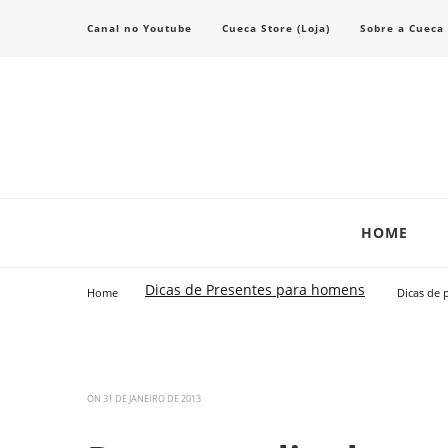
Canal no Youtube
Cueca Store (Loja)
Sobre a Cueca
Transforme seu estilo com o blog de moda masculina da Cueca Store. De
Cueca Store Blog
HOME
Dicas de Presentes para homens
Home
Dicas de 
ON
31 DE JANEIRO DE 2013