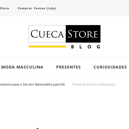
 Store
Comprar Cuecas (Loja)
scubra tendências e inspirações para se vestir com confiança e criar seu visual único 
MODA MASCULINA
PRESENTES
CURIOSIDADES
presente para o Dia dos Namorados para Ele
Presente dia dos namorados