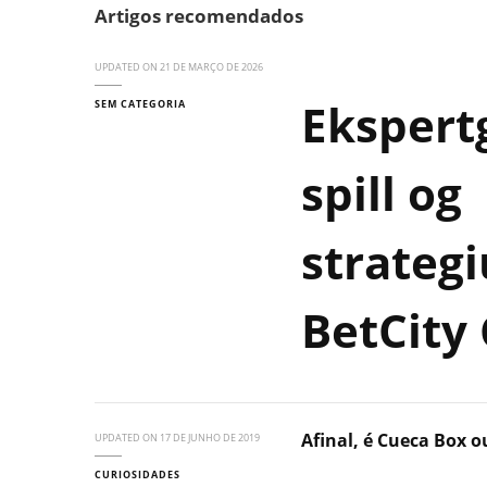
Artigos recomendados
UPDATED ON
21 DE MARÇO DE 2026
Ekspertg
SEM CATEGORIA
spill og
strategi
BetCity
Afinal, é Cueca Box o
UPDATED ON
17 DE JUNHO DE 2019
CURIOSIDADES