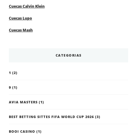
Cuecas Calvin Klein
Cuecas Lupo
Cuecas Mash
CATEGORIAS
1
(2)
9
(1)
AVIA MASTERS
(1)
BEST BETTING SITTES FIFA WORLD CUP 2026
(3)
BOOI CASINO
(1)