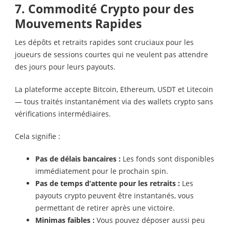
7. Commodité Crypto pour des
Mouvements Rapides
Les dépôts et retraits rapides sont cruciaux pour les
joueurs de sessions courtes qui ne veulent pas attendre
des jours pour leurs payouts.
La plateforme accepte Bitcoin, Ethereum, USDT et Litecoin
— tous traités instantanément via des wallets crypto sans
vérifications intermédiaires.
Cela signifie :
Pas de délais bancaires :
Les fonds sont disponibles
immédiatement pour le prochain spin.
Pas de temps d’attente pour les retraits :
Les
payouts crypto peuvent être instantanés, vous
permettant de retirer après une victoire.
Minimas faibles :
Vous pouvez déposer aussi peu