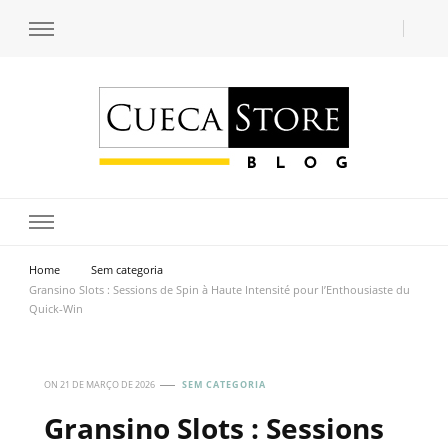
Transforme seu estilo com o blog de moda masculina da Cueca Store. Descubra
Cueca Store Blog
tendências e inspirações para se vestir com confiança e criar seu visual único
com as dicas do especialista Lucas Balzer.
Home
Sem categoria
Gransino Slots : Sessions de Spin à Haute Intensité pour l’Enthousiaste du
Quick‑Win
ON
21 DE MARÇO DE 2026
SEM CATEGORIA
Gransino Slots : Sessions