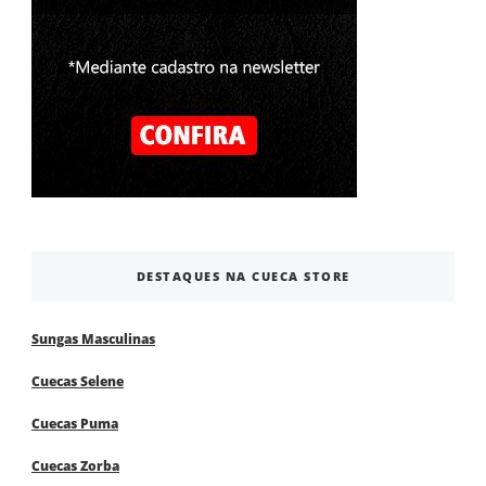
DESTAQUES NA CUECA STORE
Sungas Masculinas
Cuecas Selene
Cuecas Puma
Cuecas Zorba