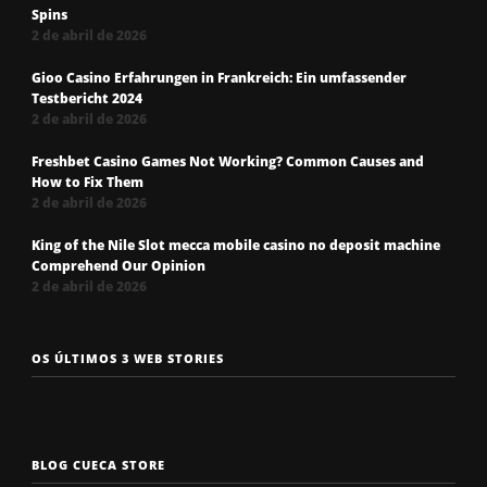
Spins
2 de abril de 2026
Gioo Casino Erfahrungen in Frankreich: Ein umfassender
Testbericht 2024
2 de abril de 2026
Freshbet Casino Games Not Working? Common Causes and
How to Fix Them
2 de abril de 2026
King of the Nile Slot mecca mobile casino no deposit machine
Comprehend Our Opinion
2 de abril de 2026
Os 7 tipos de
Cueca com
Precisa c
OS ÚLTIMOS 3 WEB STORIES
rosto
enchimento
a cueca p
masculinos em
pra levantar o
não enrol
2025. Qual é o
bumbum. Você
Confira a
seu?
conhece?
solução q
BLOG CUECA STORE
Roberto