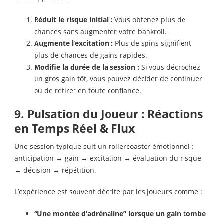
Réduit le risque initial :
Vous obtenez plus de
chances sans augmenter votre bankroll.
Augmente l’excitation :
Plus de spins signifient
plus de chances de gains rapides.
Modifie la durée de la session :
Si vous décrochez
un gros gain tôt, vous pouvez décider de continuer
ou de retirer en toute confiance.
9. Pulsation du Joueur : Réactions
en Temps Réel & Flux
Une session typique suit un rollercoaster émotionnel :
anticipation → gain → excitation → évaluation du risque
→ décision → répétition.
L’expérience est souvent décrite par les joueurs comme :
“Une montée d’adrénaline” lorsque un gain tombe