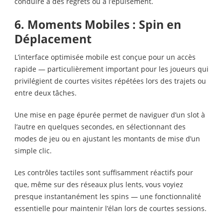
conduire à des regrets ou à l’épuisement.
6. Moments Mobiles : Spin en
Déplacement
L’interface optimisée mobile est conçue pour un accès
rapide — particulièrement important pour les joueurs qui
privilégient de courtes visites répétées lors des trajets ou
entre deux tâches.
Une mise en page épurée permet de naviguer d’un slot à
l’autre en quelques secondes, en sélectionnant des
modes de jeu ou en ajustant les montants de mise d’un
simple clic.
Les contrôles tactiles sont suffisamment réactifs pour
que, même sur des réseaux plus lents, vous voyiez
presque instantanément les spins — une fonctionnalité
essentielle pour maintenir l’élan lors de courtes sessions.