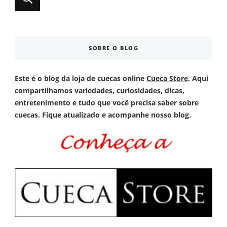
SOBRE O BLOG
Este é o blog da loja de cuecas online
Cueca Store
. Aqui
compartilhamos variedades, curiosidades, dicas,
entretenimento e tudo que você precisa saber sobre
cuecas. Fique atualizado e acompanhe nosso blog.