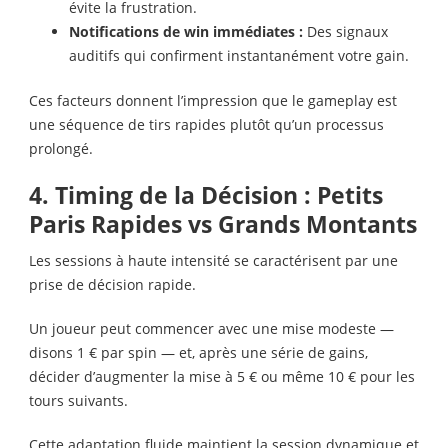
évite la frustration.
Notifications de win immédiates :
Des signaux
auditifs qui confirment instantanément votre gain.
Ces facteurs donnent l’impression que le gameplay est
une séquence de tirs rapides plutôt qu’un processus
prolongé.
4. Timing de la Décision : Petits
Paris Rapides vs Grands Montants
Les sessions à haute intensité se caractérisent par une
prise de décision rapide.
Un joueur peut commencer avec une mise modeste —
disons 1 € par spin — et, après une série de gains,
décider d’augmenter la mise à 5 € ou même 10 € pour les
tours suivants.
Cette adaptation fluide maintient la session dynamique et