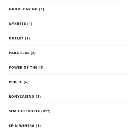
NUOVI CASINO
(1)
NYXBETS
(1)
OUTLET
(1)
PARA ELAS
(2)
POWER OF THE
(1)
PUBLIC
(6)
RONYCASINO
(1)
SEM CATEGORIA
(917)
SPIN WINERA
(1)