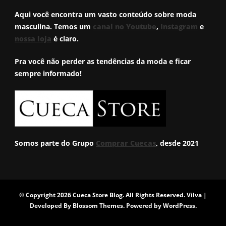
encontro
Aqui você encontra um vasto conteúdo sobre moda
masculina. Temos um
canal no Youtube
,
Instagram
e
nossa loja
é claro.
Pra você não perder as tendências da moda e ficar
sempre informado!
Somos parte do Grupo
Comprar Cuecas
, desde 2021
© Copyright 2026
Cueca Store Blog
. All Rights Reserved.
Vilva |
Developed By
Blossom Themes
. Powered by
WordPress
.