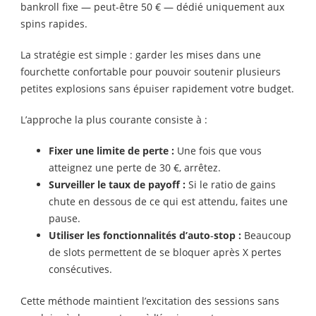
bankroll fixe — peut-être 50 € — dédié uniquement aux
spins rapides.
La stratégie est simple : garder les mises dans une
fourchette confortable pour pouvoir soutenir plusieurs
petites explosions sans épuiser rapidement votre budget.
L’approche la plus courante consiste à :
Fixer une limite de perte :
Une fois que vous
atteignez une perte de 30 €, arrêtez.
Surveiller le taux de payoff :
Si le ratio de gains
chute en dessous de ce qui est attendu, faites une
pause.
Utiliser les fonctionnalités d’auto‑stop :
Beaucoup
de slots permettent de se bloquer après X pertes
consécutives.
Cette méthode maintient l’excitation des sessions sans