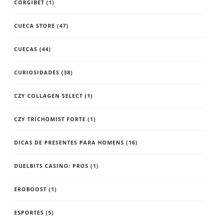
CORGIBET
(1)
CUECA STORE
(47)
CUECAS
(44)
CURIOSIDADES
(38)
CZY COLLAGEN SELECT
(1)
CZY TRICHOMIST FORTE
(1)
DICAS DE PRESENTES PARA HOMENS
(16)
DUELBITS CASINO: PROS
(1)
EROBOOST
(1)
ESPORTES
(5)