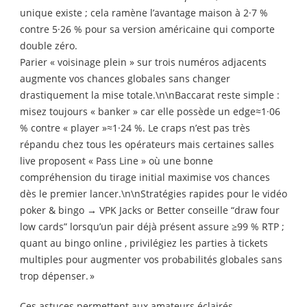
unique existe ; cela ramène l’avantage maison à 2·7 %
contre 5·26 % pour sa version américaine qui comporte
double zéro.
Parier « voisinage plein » sur trois numéros adjacents
augmente vos chances globales sans changer
drastiquement la mise totale.\n\nBaccarat reste simple :
misez toujours « banker » car elle possède un edge≈1·06
% contre « player »≈1·24 %. Le craps n’est pas très
répandu chez tous les opérateurs mais certaines salles
live proposent « Pass Line » où une bonne
compréhension du tirage initial maximise vos chances
dès le premier lancer.\n\nStratégies rapides pour le vidéo
poker & bingo → VPK Jacks or Better conseille “draw four
low cards” lorsqu’un pair déjà présent assure ≥99 % RTP ;
quant au bingo online , privilégiez les parties à tickets
multiples pour augmenter vos probabilités globales sans
trop dépenser. »
Ces astuces permettent aux amateurs éclairés