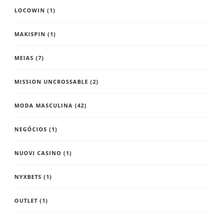
LOCOWIN
(1)
MAKISPIN
(1)
MEIAS
(7)
MISSION UNCROSSABLE
(2)
MODA MASCULINA
(42)
NEGÓCIOS
(1)
NUOVI CASINO
(1)
NYXBETS
(1)
OUTLET
(1)