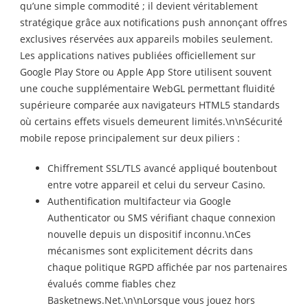
qu’une simple commodité ; il devient véritablement
stratégique grâce aux notifications push annonçant offres
exclusives réservées aux appareils mobiles seulement.
Les applications natives publiées officiellement sur
Google Play Store ou Apple App Store utilisent souvent
une couche supplémentaire WebGL permettant fluidité
supérieure comparée aux navigateurs HTML5 standards
où certains effets visuels demeurent limités.\n\nSécurité
mobile repose principalement sur deux piliers :
Chiffrement SSL/TLS avancé appliqué bout­en­bout
entre votre appareil et celui du serveur Casino.
Authentification multifacteur via Google
Authenticator ou SMS vérifiant chaque connexion
nouvelle depuis un dispositif inconnu.\nCes
mécanismes sont explicitement décrits dans
chaque politique RGPD affichée par nos partenaires
évalués comme fiables chez
Basketnews.Net.\n\nLorsque vous jouez hors