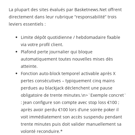
La plupart des sites évalués par Basketnews.Net offrent
directement dans leur rubrique “responsabilité” trois
leviers essentiels :
Limite dépôt quotidienne / hebdomadaire fixable
via votre profil client.
Plafond perte journalier qui bloque
automatiquement toutes nouvelles mises dès
atteinte.
Fonction auto‑block temporel activable après X
pertes consécutives – typiquement cinq mains
perdues au blackjack déclenchent une pause
obligatoire de trente minutes.\n>`Exemple concret`
: Jean configure son compte avec stop loss €100 ;
après avoir perdu €100 lors d’une soirée poker il
voit immédiatement son accès suspendu pendant
trente minutes puis doit valider manuellement sa
volonté reconduire.*