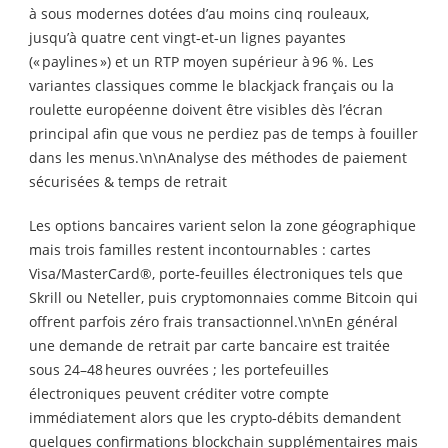
à sous modernes dotées d’au moins cinq rouleaux,
jusqu’à quatre cent vingt‑et‑un lignes payantes
(« paylines ») et un RTP moyen supérieur à 96 %. Les
variantes classiques comme le blackjack français ou la
roulette européenne doivent être visibles dès l’écran
principal afin que vous ne perdiez pas de temps à fouiller
dans les menus.\n\nAnalyse des méthodes de paiement
sécurisées & temps de retrait
Les options bancaires varient selon la zone géographique
mais trois familles restent incontournables : cartes
Visa/MasterCard®, porte‑feuilles électroniques tels que
Skrill ou Neteller, puis cryptomonnaies comme Bitcoin qui
offrent parfois zéro frais transactionnel.\n\nEn général
une demande de retrait par carte bancaire est traitée
sous 24–48 heures ouvrées ; les portefeuilles
électroniques peuvent créditer votre compte
immédiatement alors que les crypto‑débits demandent
quelques confirmations blockchain supplémentaires mais