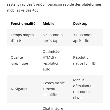
restent rapides.\n\nComparaison rapide des plateformes
mobiles vs desktop
Fonctionnalité
Mobile
Desktop
Temps moyen
< 2 secondes
< 1 seconde
d’accès
après tap
après clic
Optimisée
Qualité
HTML5 /
Résolution
graphique
résolution
native full HD
auto
Menus
Gestes tactile
déroulants +
Navigation
+ menu
raccourcis
simplifié
clavier
Chat intégré