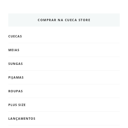
COMPRAR NA CUECA STORE
CUECAS
MEIAS
SUNGAS
PIJAMAS
ROUPAS
PLUS SIZE
LANÇAMENTOS