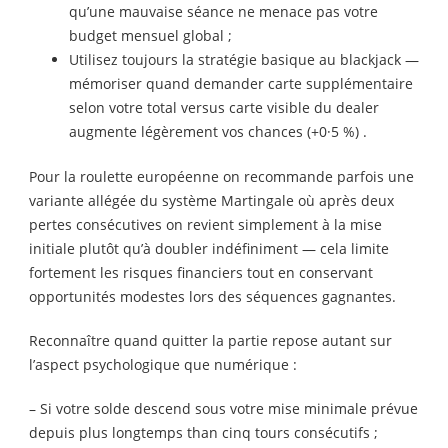
qu’une mauvaise séance ne menace pas votre
budget mensuel global ;
Utilisez toujours la stratégie basique au blackjack —
mémoriser quand demander carte supplémentaire
selon votre total versus carte visible du dealer
augmente légèrement vos chances (+0·5 %) .
Pour la roulette européenne on recommande parfois une
variante allégée du système Martingale où après deux
pertes consécutives on revient simplement à la mise
initiale plutôt qu’à doubler indéfiniment — cela limite
fortement les risques financiers tout en conservant
opportunités modestes lors des séquences gagnantes.
Reconnaître quand quitter la partie repose autant sur
l’aspect psychologique que numérique :
– Si votre solde descend sous votre mise minimale prévue
depuis plus longtemps than cinq tours consécutifs ;