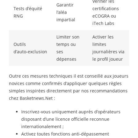
Vérifier les
Garantir
Tests d’équité
certifications
l’aléa
RNG
eCOGRA ou
impartial
iTech Labs
Limiter son
Activer les
Outils
temps ou
limites
d’auto‑exclusion
ses
journalières via
dépenses
le profil joueur
Outre ces mesures techniques il est conseillé aux joueurs
novices comme confirmés d’appliquer quelques règles
simples inspirées directement par nos recommandations
chez Basketnews.Net :
Inscrivez-vous uniquement auprès d’opérateurs
disposant d’une licence officielle reconnue
internationalement ;
Activez toutes fonctions anti‑dépassement