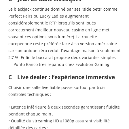
Le blackjack continue dominé par ses “side bets” comme
Perfect Pairs ou Lucky Ladies augmentant
considérablement le RTP lorsqu’ils sont joués
correctement (meilleur nouveau casino en ligne met
souvent ces options sous lumière). La roulette
européenne reste préférée face à sa version américaine
car son unique zéro réduit l’avantage maison à seulement
2,7 %. Enfin le baccarat propose deux variantes simples
— Punto Banco très répandu chez Evolution Gaming.
C Live dealer : l’expérience immersive
Choisir une salle live fiable passe surtout par trois
contrôles techniques :
• Latence inférieure à deux secondes garantissant fluidité
pendant chaque main ;
• Qualité du streaming HD ≥1080p assurant visibilité
détaillée des cartes ;