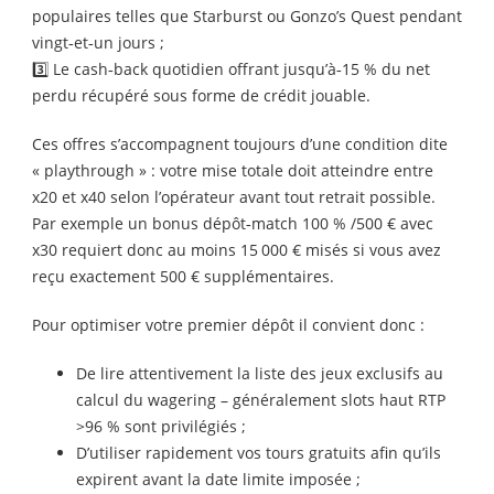
populaires telles que Starburst ou Gonzo’s Quest pendant
vingt‑et‑un jours ;
3️⃣ Le cash‑back quotidien offrant jusqu’à‑15 % du net
perdu récupéré sous forme de crédit jouable.
Ces offres s’accompagnent toujours d’une condition dite
« playthrough » : votre mise totale doit atteindre entre
x20 et x40 selon l’opérateur avant tout retrait possible.
Par exemple un bonus dépôt‑match 100 % /500 € avec
x30 requiert donc au moins 15 000 € misés si vous avez
reçu exactement 500 € supplémentaires.
Pour optimiser votre premier dépôt il convient donc :
De lire attentivement la liste des jeux exclusifs au
calcul du wagering – généralement slots haut RTP
>96 % sont privilégiés ;
D’utiliser rapidement vos tours gratuits afin qu’ils
expirent avant la date limite imposée ;