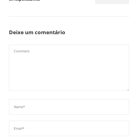
Deixe um comentário