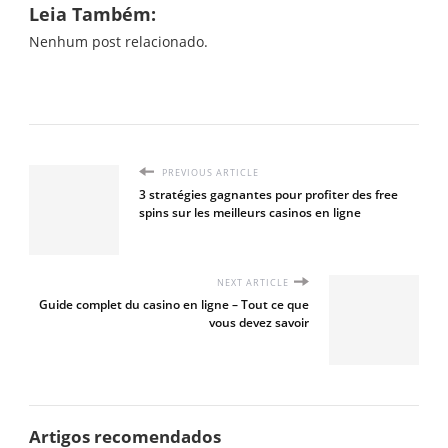
Leia Também:
Nenhum post relacionado.
PREVIOUS ARTICLE
3 stratégies gagnantes pour profiter des free
spins sur les meilleurs casinos en ligne
NEXT ARTICLE
Guide complet du casino en ligne – Tout ce que
vous devez savoir
Artigos recomendados