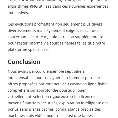
algorithmes RNG utilisés dans ces nouvelles expériences
immersives.
Ces évolutions promettent non seulement plus divers
divertissements mais également exigences accrues
concernant sécurité digitale — raison supplémentaire
pour rester informé via sources fiables telles que notre
plateforme spécialisée.
Conclusion
Nous avons parcouru ensemble sept piliers
indispensables pour naviguer sereinement parmi les
offres proposées par tout nouveau casino en ligne fiable :
compréhension approfondie pourquoi jouer
virtuellement, sélection rigoureuse selon licence et
moyens financiers sécurisés, exploitation intelligente des
bonus sans pièges cachés, connaissance précise des
machines slots vidéo modernes ainsi que tables