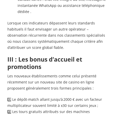
instantanée WhatsApp ou assistance téléphonique
dédiée .
Lorsque ces indicateurs dépassent leurs standards
habituels il faut envisager un autre opérateur –
observation récurrente dans nos classements spécialisés
où nous classons systématiquement chaque critère afin
d’attribuer un score global fiable.
III : Les bonus d’accueil et
promotions
Les nouveaux établissements comme celui présenté
récemment sur un nouveau site de casino en ligne
proposent généralement trois formes principales :
1️⃣ Le dépôt‑match allant jusqu’à 2000 € avec un facteur
multiplicateur souvent limité à x30 sur certains jeux ;
2️⃣ Les tours gratuits attribués sur des machines