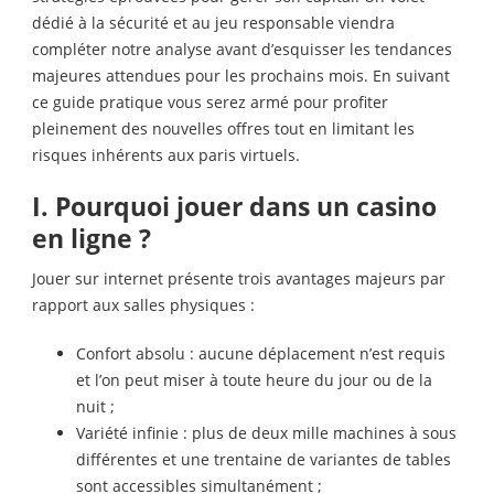
dédié à la sécurité et au jeu responsable viendra
compléter notre analyse avant d’esquisser les tendances
majeures attendues pour les prochains mois. En suivant
ce guide pratique vous serez armé pour profiter
pleinement des nouvelles offres tout en limitant les
risques inhérents aux paris virtuels.
I. Pourquoi jouer dans un casino
en ligne ?
Jouer sur internet présente trois avantages majeurs par
rapport aux salles physiques :
Confort absolu : aucune déplacement n’est requis
et l’on peut miser à toute heure du jour ou de la
nuit ;
Variété infinie : plus de deux mille machines à sous
différentes et une trentaine de variantes de tables
sont accessibles simultanément ;