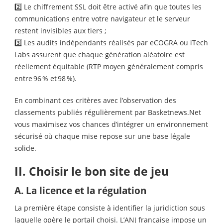
2️⃣ Le chiffrement SSL doit être activé afin que toutes les
communications entre votre navigateur et le serveur
restent invisibles aux tiers ;
3️⃣ Les audits indépendants réalisés par eCOGRA ou iTech
Labs assurent que chaque génération aléatoire est
réellement équitable (RTP moyen généralement compris
entre 96 % et 98 %).
En combinant ces critères avec l’observation des
classements publiés régulièrement par Basketnews.Net
vous maximisez vos chances d’intégrer un environnement
sécurisé où chaque mise repose sur une base légale
solide.
II. Choisir le bon site de jeu
A. La licence et la régulation
La première étape consiste à identifier la juridiction sous
laquelle opère le portail choisi. L’ANJ française impose un