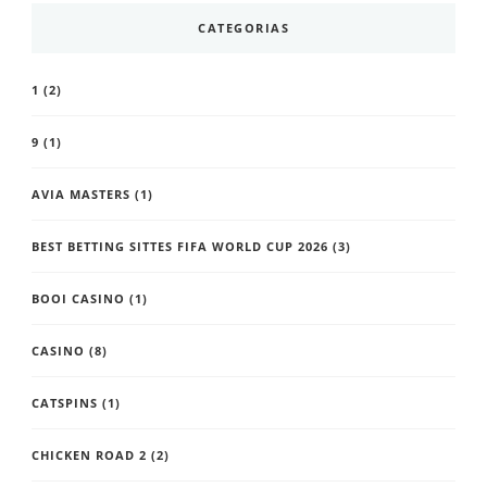
CATEGORIAS
1
(2)
9
(1)
AVIA MASTERS
(1)
BEST BETTING SITTES FIFA WORLD CUP 2026
(3)
BOOI CASINO
(1)
CASINO
(8)
CATSPINS
(1)
CHICKEN ROAD 2
(2)