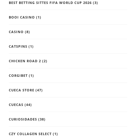
BEST BETTING SITTES FIFA WORLD CUP 2026
(3)
BOOI CASINO
(1)
CASINO
(8)
CATSPINS
(1)
CHICKEN ROAD 2
(2)
CORGIBET
(1)
CUECA STORE
(47)
CUECAS
(44)
CURIOSIDADES
(38)
CZY COLLAGEN SELECT
(1)