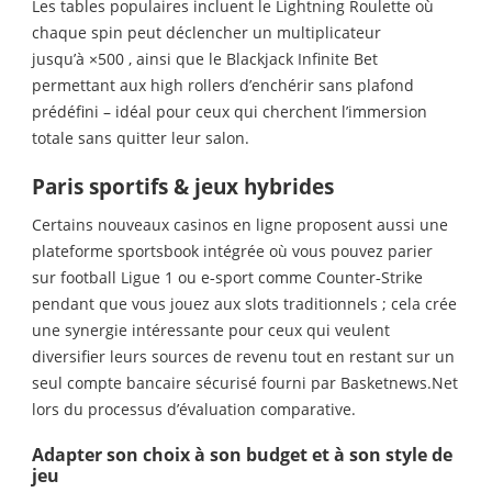
Les tables populaires incluent le Lightning Roulette où
chaque spin peut déclencher un multiplicateur
jusqu’à ×500 , ainsi que le Blackjack Infinite Bet
permettant aux high rollers d’enchérir sans plafond
prédéfini – idéal pour ceux qui cherchent l’immersion
totale sans quitter leur salon.
Paris sportifs & jeux hybrides
Certains nouveaux casinos en ligne proposent aussi une
plateforme sportsbook intégrée où vous pouvez parier
sur football Ligue 1 ou e‑sport comme Counter‑Strike
pendant que vous jouez aux slots traditionnels ; cela crée
une synergie intéressante pour ceux qui veulent
diversifier leurs sources de revenu tout en restant sur un
seul compte bancaire sécurisé fourni par Basketnews.Net
lors du processus d’évaluation comparative.
Adapter son choix à son budget et à son style de
jeu