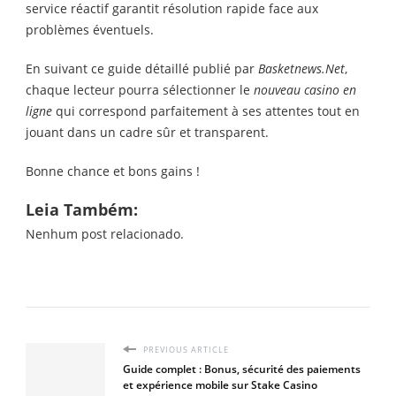
service réactif garantit résolution rapide face aux
problèmes éventuels.
En suivant ce guide détaillé publié par
Basketnews.Net
,
chaque lecteur pourra sélectionner le
nouveau casino en
ligne
qui correspond parfaitement à ses attentes tout en
jouant dans un cadre sûr et transparent.
Bonne chance et bons gains !
Leia Também:
Nenhum post relacionado.
PREVIOUS ARTICLE
Guide complet : Bonus, sécurité des paiements
et expérience mobile sur Stake Casino