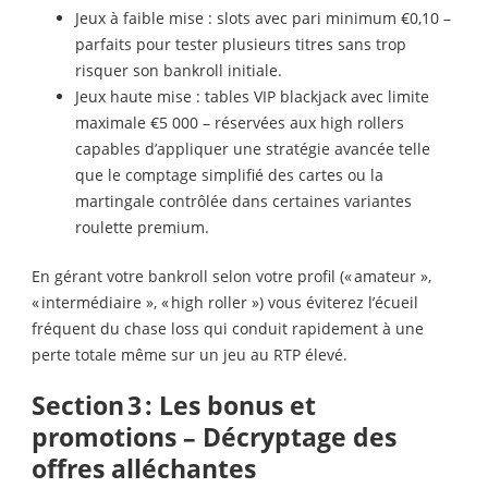
Jeux à faible mise : slots avec pari minimum €0,10 –
parfaits pour tester plusieurs titres sans trop
risquer son bankroll initiale.
Jeux haute mise : tables VIP blackjack avec limite
maximale €5 000 – réservées aux high rollers
capables d’appliquer une stratégie avancée telle
que le comptage simplifié des cartes ou la
martingale contrôlée dans certaines variantes
roulette premium.
En gérant votre bankroll selon votre profil (« amateur »,
« intermédiaire », « high roller ») vous éviterez l’écueil
fréquent du chase loss qui conduit rapidement à une
perte totale même sur un jeu au RTP élevé.
Section 3 : Les bonus et
promotions – Décryptage des
offres alléchantes