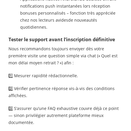
notifications push instantanées lors réception
bonuses personnalisés – fonction très appréciée
chez nos lecteurs avidesde nouveautés
quotidiennes.​
Tester le support avant l’inscription définitive
Nous recommandons toujours envoyer dès votre
première visite une question simple via chat (« Quel est
mon délai moyen retrait ? ») afin :
1️⃣ Mesurer rapidité rédactionnelle.
2️⃣ Vérifier pertinence réponse vis-à-vis des conditions
affichées.
3️⃣ S’assurer qu’une FAQ exhaustive couvre déjà ce point
— sinon privilégier autrement plateforme mieux
documentée.