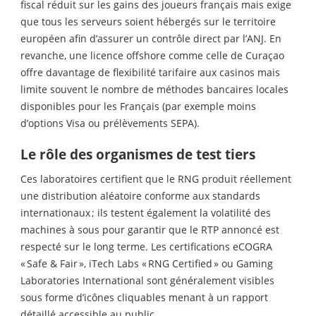
fiscal réduit sur les gains des joueurs français mais exige
que tous les serveurs soient hébergés sur le territoire
européen afin d’assurer un contrôle direct par l’ANJ. En
revanche, une licence offshore comme celle de Curaçao
offre davantage de flexibilité tarifaire aux casinos mais
limite souvent le nombre de méthodes bancaires locales
disponibles pour les Français (par exemple moins
d’options Visa ou prélèvements SEPA).
Le rôle des organismes de test tiers
Ces laboratoires certifient que le RNG produit réellement
une distribution aléatoire conforme aux standards
internationaux ; ils testent également la volatilité des
machines à sous pour garantir que le RTP annoncé est
respecté sur le long terme. Les certifications eCOGRA
« Safe & Fair », iTech Labs « RNG Certified » ou Gaming
Laboratories International sont généralement visibles
sous forme d’icônes cliquables menant à un rapport
détaillé accessible au public.