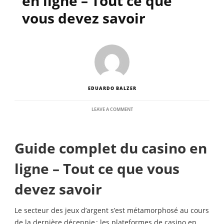
en ligne – Tout ce que
vous devez savoir
EDUARDO BALZER
ON
LEAVE A COMMENT
GUIDE
COMPLET
DU
CASINO
Guide complet du casino en
EN
LIGNE
ligne – Tout ce que vous
–
TOUT
CE
devez savoir
QUE
VOUS
DEVEZ
Le secteur des jeux d’argent s’est métamorphosé au cours
SAVOIR
de la dernière décennie : les plateformes de casino en