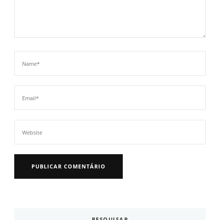
PESQUISAR