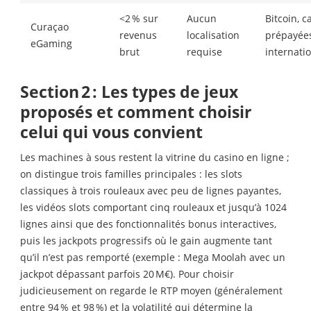
<2 % sur
Aucun
Bitcoin, c
Curaçao
revenus
localisation
prépayée
eGaming
brut
requise
internati
Section 2 : Les types de jeux
proposés et comment choisir
celui qui vous convient
Les machines à sous restent la vitrine du casino en ligne ;
on distingue trois familles principales : les slots
classiques à trois rouleaux avec peu de lignes payantes,
les vidéos slots comportant cinq rouleaux et jusqu’à 1024
lignes ainsi que des fonctionnalités bonus interactives,
puis les jackpots progressifs où le gain augmente tant
qu’il n’est pas remporté (exemple : Mega Moolah avec un
jackpot dépassant parfois 20 M€). Pour choisir
judicieusement on regarde le RTP moyen (généralement
entre 94 % et 98 %) et la volatilité qui détermine la