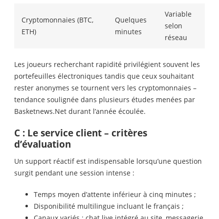
Variable
Cryptomonnaies (BTC,
Quelques
selon
ETH)
minutes
réseau
Les joueurs recherchant rapidité privilégient souvent les
portefeuilles électroniques tandis que ceux souhaitant
rester anonymes se tournent vers les cryptomonnaies –
tendance soulignée dans plusieurs études menées par
Basketnews.Net durant l’année écoulée.
C : Le service client – critères
d’évaluation
Un support réactif est indispensable lorsqu’une question
surgit pendant une session intense :
Temps moyen d’attente inférieur à cinq minutes ;
Disponibilité multilingue incluant le français ;
Canaux variés : chat live intégré au site, messagerie