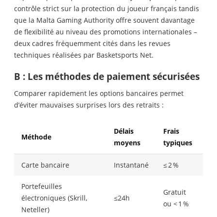
contrôle strict sur la protection du joueur français tandis
que la Malta Gaming Authority offre souvent davantage
de flexibilité au niveau des promotions internationales –
deux cadres fréquemment cités dans les revues
techniques réalisées par Basketsports Net.
B : Les méthodes de paiement sécurisées
Comparer rapidement les options bancaires permet
d’éviter mauvaises surprises lors des retraits :
Délais
Frais
Méthode
moyens
typiques
Carte bancaire
Instantané
≤ 2 %
Portefeuilles
Gratuit
électroniques (Skrill,
≤24h
ou < 1 %
Neteller)