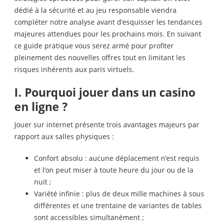
dédié à la sécurité et au jeu responsable viendra
compléter notre analyse avant d’esquisser les tendances
majeures attendues pour les prochains mois. En suivant
ce guide pratique vous serez armé pour profiter
pleinement des nouvelles offres tout en limitant les
risques inhérents aux paris virtuels.
I. Pourquoi jouer dans un casino
en ligne ?
Jouer sur internet présente trois avantages majeurs par
rapport aux salles physiques :
Confort absolu : aucune déplacement n’est requis
et l’on peut miser à toute heure du jour ou de la
nuit ;
Variété infinie : plus de deux mille machines à sous
différentes et une trentaine de variantes de tables
sont accessibles simultanément ;