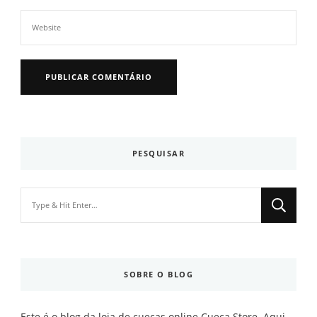
PESQUISAR
Looking
for
Something?
SOBRE O BLOG
Este é o blog da loja de cuecas online
Cueca Store
. Aqui