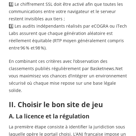
2️⃣ Le chiffrement SSL doit être activé afin que toutes les
communications entre votre navigateur et le serveur
restent invisibles aux tiers ;
3️⃣ Les audits indépendants réalisés par eCOGRA ou iTech
Labs assurent que chaque génération aléatoire est
réellement équitable (RTP moyen généralement compris
entre 96 % et 98 %).
En combinant ces critères avec l’observation des
classements publiés régulièrement par Basketnews.Net
vous maximisez vos chances d’intégrer un environnement
sécurisé où chaque mise repose sur une base légale
solide.
II. Choisir le bon site de jeu
A. La licence et la régulation
La première étape consiste à identifier la juridiction sous
laquelle opère le portail choisi. L’ANJ française impose un