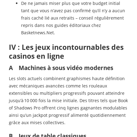
De ne jamais miser plus que votre budget initial
tant que vous n’avez pas confirmé qu’il n’y a aucun
frais caché lié aux retraits – conseil régulièrement
repris dans nos guides éditoriaux chez
Basketnews.Net.
IV : Les jeux incontournables des
casinos en ligne
A Machines à sous vidéo modernes
Les slots actuels combinent graphismes haute définition
avec mécaniques avancées comme les rouleaux
extensibles ou multipliers progressifs pouvant atteindre
jusqu’à 10 000 fois la mise initiale. Des titres tels que Book
of Shadows Pro offrent cinq lignes gagnantes modulables
ainsi qu’un jackpot progressif alimenté quotidiennement
grâce aux mises collectives.
B Jeux de table classiques