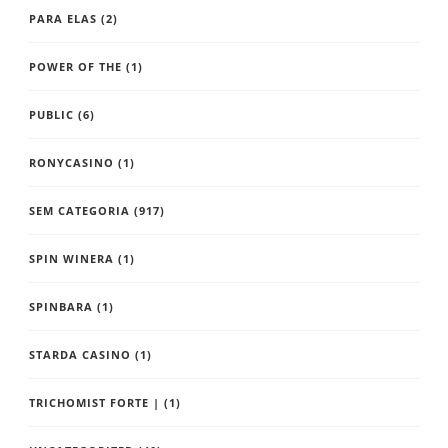
PARA ELAS
(2)
POWER OF THE
(1)
PUBLIC
(6)
RONYCASINO
(1)
SEM CATEGORIA
(917)
SPIN WINERA
(1)
SPINBARA
(1)
STARDA CASINO
(1)
TRICHOMIST FORTE |
(1)