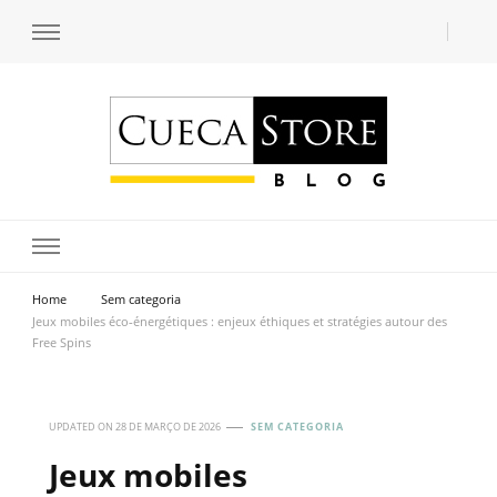
Transforme seu estilo com o blog de moda masculina da Cueca Store. Descubra
Cueca Store Blog
tendências e inspirações para se vestir com confiança e criar seu visual único
com as dicas do especialista Lucas Balzer.
Home
Sem categoria
Jeux mobiles éco‑énergétiques : enjeux éthiques et stratégies autour des
Free Spins
UPDATED ON
28 DE MARÇO DE 2026
SEM CATEGORIA
Jeux mobiles