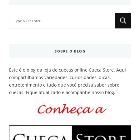
Looking
for
Something?
SOBRE O BLOG
Este é o blog da loja de cuecas online
Cueca Store
. Aqui
compartilhamos variedades, curiosidades, dicas,
entretenimento e tudo que você precisa saber sobre
cuecas. Fique atualizado e acompanhe nosso blog.