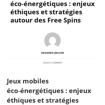
éco‑énergétiques : enjeux
éthiques et stratégies
autour des Free Spins
EDUARDO BALZER
ON
LEAVE A COMMENT
JEUX
MOBILES
ÉCO‑ÉNERGÉTIQUES
:
Jeux mobiles
ENJEUX
ÉTHIQUES
éco‑énergétiques : enjeux
ET
STRATÉGIES
AUTOUR
éthiques et stratégies
DES
FREE