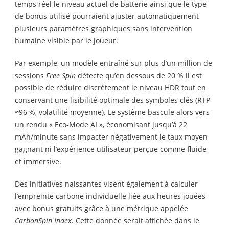
temps réel le niveau actuel de batterie ainsi que le type
de bonus utilisé pourraient ajuster automatiquement
plusieurs paramètres graphiques sans intervention
humaine visible par le joueur.
Par exemple, un modèle entraîné sur plus d’un million de
sessions
Free Spin
détecte qu’en dessous de 20 % il est
possible de réduire discrètement le niveau HDR tout en
conservant une lisibilité optimale des symboles clés (RTP
≈96 %, volatilité moyenne). Le système bascule alors vers
un rendu « Eco‑Mode AI », économisant jusqu’à 22
mAh/minute sans impacter négativement le taux moyen
gagnant ni l’expérience utilisateur perçue comme fluide
et immersive.
Des initiatives naissantes visent également à calculer
l’empreinte carbone individuelle liée aux heures jouées
avec bonus gratuits grâce à une métrique appelée
CarbonSpin Index
. Cette donnée serait affichée dans le