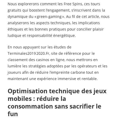
Nous explorerons comment les Free Spins, ces tours
gratuits qui boostent l’engagement, s’inscrivent dans la
dynamique du « green‑gaming ». Au fil de cet article, nous
analyserons les aspects techniques, les implications
éthiques et les bonnes pratiques pour concilier plaisir
ludique et responsabilité énergétique.
En nous appuyant sur les études de
Terminales2019 2020.Fr, site de référence pour le
classement des casinos en ligne, nous mettrons en
lumière les stratégies adoptées par les opérateurs et les
joueurs afin de réduire l’empreinte carbone tout en
maintenant une expérience immersive et rentable.
Optimisation technique des jeux
mobiles : réduire la
consommation sans sacrifier le
fun