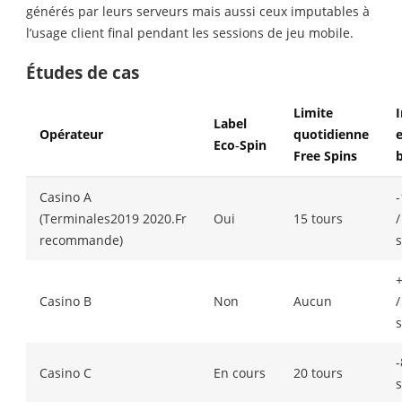
générés par leurs serveurs mais aussi ceux imputables à
l’usage client final pendant les sessions de jeu mobile.
Études de cas
Limite
Label
Opérateur
quotidienne
Eco‑Spin
Free Spins
b
Casino A
(Terminales2019 2020.Fr
Oui
15 tours
/
recommande)
Casino B
Non
Aucun
/
-
Casino C
En cours
20 tours