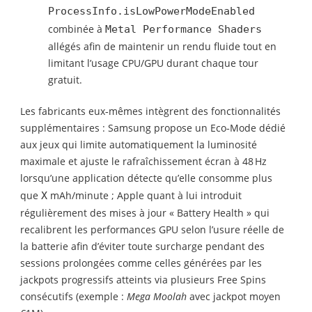
ProcessInfo.isLowPowerModeEnabled
combinée à
Metal Performance Shaders
allégés afin de maintenir un rendu fluide tout en
limitant l’usage CPU/GPU durant chaque tour
gratuit.
Les fabricants eux‑mêmes intègrent des fonctionnalités
supplémentaires : Samsung propose un Eco‑Mode dédié
aux jeux qui limite automatiquement la luminosité
maximale et ajuste le rafraîchissement écran à 48 Hz
lorsqu’une application détecte qu’elle consomme plus
que
mAh/minute ; Apple quant à lui introduit
X
régulièrement des mises à jour « Battery Health » qui
recalibrent les performances GPU selon l’usure réelle de
la batterie afin d’éviter toute surcharge pendant des
sessions prolongées comme celles générées par les
jackpots progressifs atteints via plusieurs Free Spins
consécutifs (exemple :
Mega Moolah
avec jackpot moyen