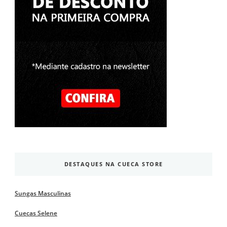
DESTAQUES NA CUECA STORE
Sungas Masculinas
Cuecas Selene