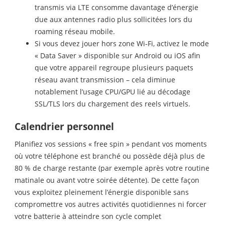
transmis via LTE consomme davantage d’énergie
due aux antennes radio plus sollicitées lors du
roaming réseau mobile.
Si vous devez jouer hors zone Wi‑Fi, activez le mode
« Data Saver » disponible sur Android ou iOS afin
que votre appareil regroupe plusieurs paquets
réseau avant transmission – cela diminue
notablement l’usage CPU/GPU lié au décodage
SSL/TLS lors du chargement des reels virtuels.
Calendrier personnel
Planifiez vos sessions « free spin » pendant vos moments
où votre téléphone est branché ou possède déjà plus de
80 % de charge restante (par exemple après votre routine
matinale ou avant votre soirée détente). De cette façon
vous exploitez pleinement l’énergie disponible sans
compromettre vos autres activités quotidiennes ni forcer
votre batterie à atteindre son cycle complet