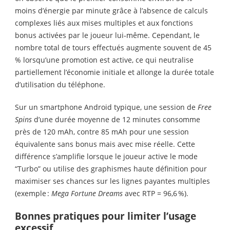
moins d’énergie par minute grâce à l’absence de calculs
complexes liés aux mises multiples et aux fonctions
bonus activées par le joueur lui‑même. Cependant, le
nombre total de tours effectués augmente souvent de 45
% lorsqu’une promotion est active, ce qui neutralise
partiellement l’économie initiale et allonge la durée totale
d’utilisation du téléphone.
Sur un smartphone Android typique, une session de
Free
Spins
d’une durée moyenne de 12 minutes consomme
près de 120 mAh, contre 85 mAh pour une session
équivalente sans bonus mais avec mise réelle. Cette
différence s’amplifie lorsque le joueur active le mode
“Turbo” ou utilise des graphismes haute définition pour
maximiser ses chances sur les lignes payantes multiples
(exemple :
Mega Fortune Dreams
avec RTP = 96,6 %).
Bonnes pratiques pour limiter l’usage
excessif