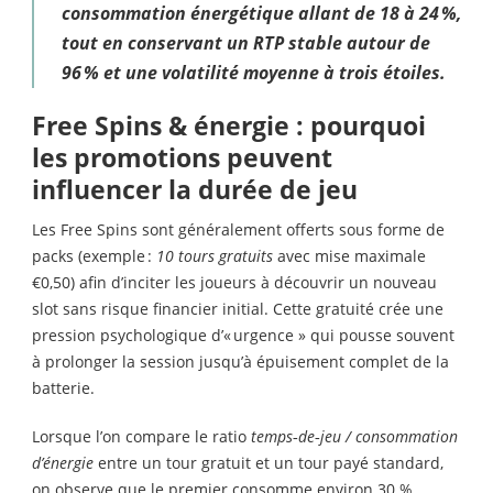
consommation énergétique allant de 18 à 24 %,
tout en conservant un RTP stable autour de
96 % et une volatilité moyenne à trois étoiles.
Free Spins & énergie : pourquoi
les promotions peuvent
influencer la durée de jeu
Les Free Spins sont généralement offerts sous forme de
packs (exemple :
10 tours gratuits
avec mise maximale
€0,50) afin d’inciter les joueurs à découvrir un nouveau
slot sans risque financier initial. Cette gratuité crée une
pression psychologique d’« urgence » qui pousse souvent
à prolonger la session jusqu’à épuisement complet de la
batterie.
Lorsque l’on compare le ratio
temps‑de‑jeu / consommation
d’énergie
entre un tour gratuit et un tour payé standard,
on observe que le premier consomme environ 30 %