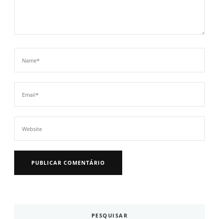
PESQUISAR