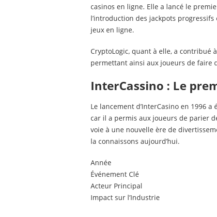
casinos en ligne. Elle a lancé le premi
l’introduction des jackpots progressifs
jeux en ligne.
CryptoLogic, quant à elle, a contribué à
permettant ainsi aux joueurs de faire 
InterCassino : Le prem
Le lancement d’InterCasino en 1996 a 
car il a permis aux joueurs de parier d
voie à une nouvelle ère de divertissem
la connaissons aujourd’hui.
Année
Événement Clé
Acteur Principal
Impact sur l’Industrie