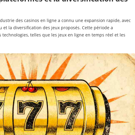
ndustrie des casinos en ligne a connu une expansion rapide, avec
u et la diversification des jeux proposés. Cette période a
technologies, telles que les jeux en ligne en temps réel et les