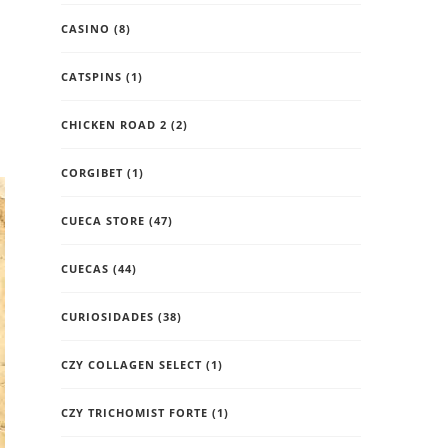
CASINO
(8)
CATSPINS
(1)
CHICKEN ROAD 2
(2)
CORGIBET
(1)
CUECA STORE
(47)
CUECAS
(44)
CURIOSIDADES
(38)
CZY COLLAGEN SELECT
(1)
CZY TRICHOMIST FORTE
(1)