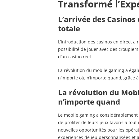
Transformé l’Exp
L’arrivée des Casinos 
totale
L’introduction des casinos en direct a 
possibilité de jouer avec des croupiers
d’un casino réel.
La révolution du mobile gaming a égal
n’importe où, n’importe quand, grâce à
La révolution du Mobi
n’importe quand
Le mobile gaming a considérablement a
de profiter de leurs jeux favoris à tou
nouvelles opportunités pour les opérat
expériences de jeu personnalisées et 