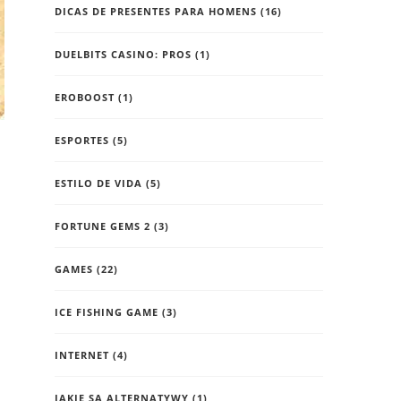
DICAS DE PRESENTES PARA HOMENS
(16)
DUELBITS CASINO: PROS
(1)
EROBOOST
(1)
ESPORTES
(5)
ESTILO DE VIDA
(5)
FORTUNE GEMS 2
(3)
GAMES
(22)
ICE FISHING GAME
(3)
INTERNET
(4)
JAKIE SĄ ALTERNATYWY
(1)