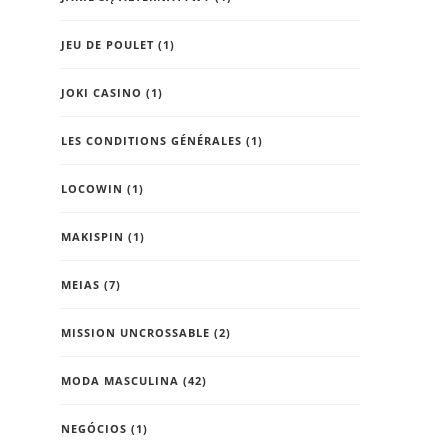
JEU DE POULET
(1)
JOKI CASINO
(1)
LES CONDITIONS GÉNÉRALES
(1)
LOCOWIN
(1)
MAKISPIN
(1)
MEIAS
(7)
MISSION UNCROSSABLE
(2)
MODA MASCULINA
(42)
NEGÓCIOS
(1)