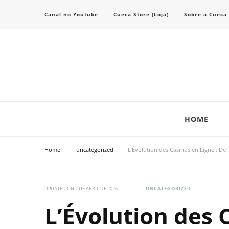
Canal no Youtube
Cueca Store (Loja)
Sobre a Cueca
Transforme seu estilo com o blog de moda masculina da Cueca Store. De
Cueca Store Blog
HOME
Home
uncategorized
L’Évolution des Casinos en Ligne : De
UPDATED ON
2 DE ABRIL DE 2026
UNCATEGORIZED
L’Évolution des 