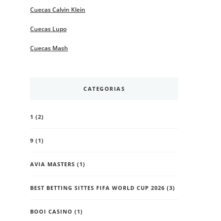
Cuecas Calvin Klein
Cuecas Lupo
Cuecas Mash
CATEGORIAS
1
(2)
9
(1)
AVIA MASTERS
(1)
BEST BETTING SITTES FIFA WORLD CUP 2026
(3)
BOOI CASINO
(1)