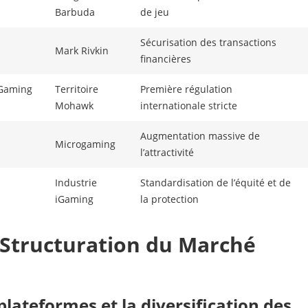
Barbuda
de jeu
Sécurisation des transactions
Mark Rivkin
financières
 Gaming
Territoire
Première régulation
Mohawk
internationale stricte
Augmentation massive de
Microgaming
l’attractivité
Industrie
Standardisation de l’équité et de
iGaming
la protection
a Structuration du Marché
plateformes et la diversification des