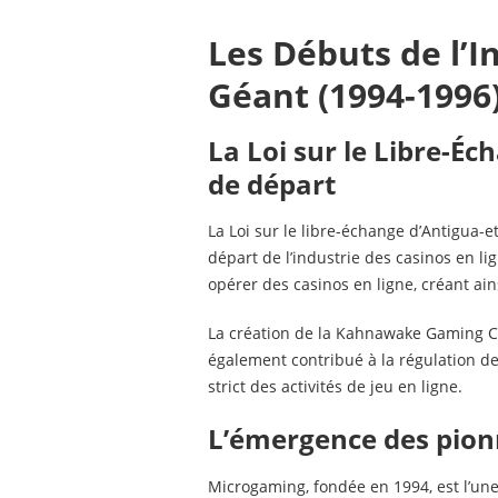
GENÈSE
À
L’ÈRE
Les Débuts de l’I
NUMÉRIQUE
MODERNE
Géant (1994-1996
La Loi sur le Libre-Éc
de départ
La Loi sur le libre-échange d’Antigua-
départ de l’industrie des casinos en li
opérer des casinos en ligne, créant ai
La création de la Kahnawake Gaming C
également contribué à la régulation de 
strict des activités de jeu en ligne.
L’émergence des pion
Microgaming, fondée en 1994, est l’une