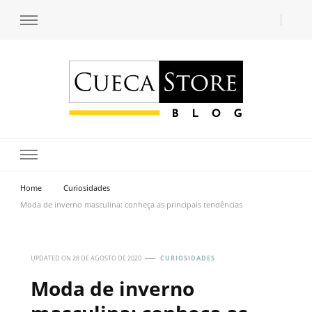
Transforme seu estilo com o blog de moda masculina da Cueca Store. Descubra
Cueca Store Blog
tendências e inspirações para se vestir com confiança e criar seu visual único
com as dicas do especialista Lucas Balzer.
Home
Curiosidades
Moda de inverno masculina: conheça as principais tendências
UPDATED ON
28 DE AGOSTO DE 2020
CURIOSIDADES
Moda de inverno