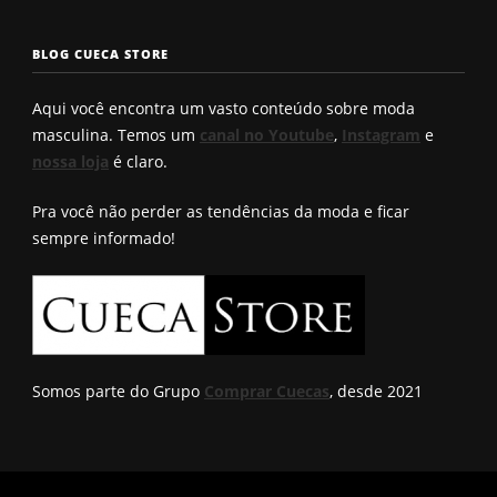
2025. Qual é o
bumbum. Você
Confira a
seu?
conhece?
solução q
BLOG CUECA STORE
Roberto
encontro
Aqui você encontra um vasto conteúdo sobre moda
masculina. Temos um
canal no Youtube
,
Instagram
e
nossa loja
é claro.
Pra você não perder as tendências da moda e ficar
sempre informado!
Somos parte do Grupo
Comprar Cuecas
, desde 2021