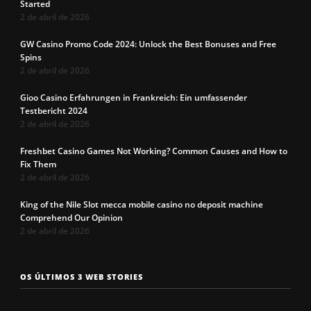
Started
2 de abril de 2026
GW Casino Promo Code 2024: Unlock the Best Bonuses and Free
Spins
2 de abril de 2026
Gioo Casino Erfahrungen in Frankreich: Ein umfassender
Testbericht 2024
2 de abril de 2026
Freshbet Casino Games Not Working? Common Causes and How to
Fix Them
2 de abril de 2026
King of the Nile Slot mecca mobile casino no deposit machine
Comprehend Our Opinion
2 de abril de 2026
Os 7 tipos de
Cueca com
Precisa c
OS ÚLTIMOS 3 WEB STORIES
rosto
enchimento
a cueca p
masculinos em
pra levantar o
não enrol