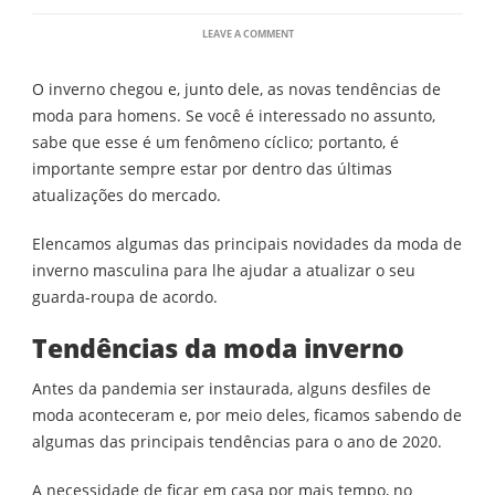
ON
LEAVE A COMMENT
MODA
DE
O inverno chegou e, junto dele, as novas tendências de
INVERNO
MASCULINA:
moda para homens. Se você é interessado no assunto,
CONHEÇA
sabe que esse é um fenômeno cíclico; portanto, é
AS
PRINCIPAIS
importante sempre estar por dentro das últimas
TENDÊNCIAS
atualizações do mercado.
Elencamos algumas das principais novidades da moda de
inverno masculina para lhe ajudar a atualizar o seu
guarda-roupa de acordo.
Tendências da moda inverno
Antes da pandemia ser instaurada, alguns desfiles de
moda aconteceram e, por meio deles, ficamos sabendo de
algumas das principais tendências para o ano de 2020.
A necessidade de ficar em casa por mais tempo, no