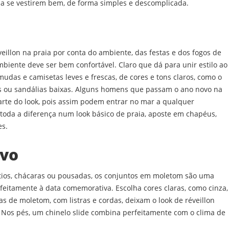
a se vestirem bem, de forma simples e descomplicada.
eillon na praia por conta do ambiente, das festas e dos fogos de
 ambiente deve ser bem confortável. Claro que dá para unir estilo ao
udas e camisetas leves e frescas, de cores e tons claros, como o
os ou sandálias baixas. Alguns homens que passam o ano novo na
rte do look, pois assim podem entrar no mar a qualquer
oda a diferença num look básico de praia, aposte em chapéus,
es.
ivo
ítios, chácaras ou pousadas, os conjuntos em moletom são uma
eitamente à data comemorativa. Escolha cores claras, como cinza,
 de moletom, com listras e cordas, deixam o look de réveillon
. Nos pés, um chinelo slide combina perfeitamente com o clima de