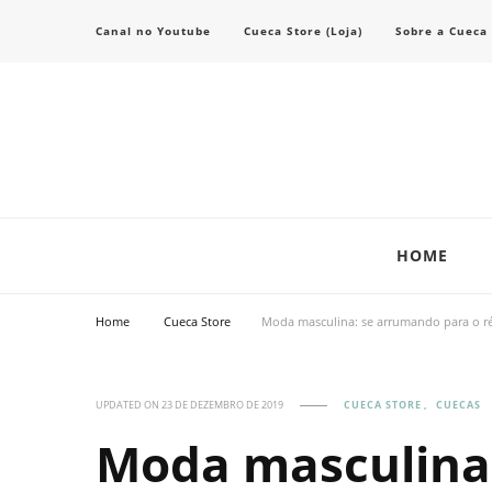
Canal no Youtube
Cueca Store (Loja)
Sobre a Cueca
Transforme seu estilo com o blog de moda masculina da Cueca Store. De
Cueca Store Blog
HOME
Home
Cueca Store
Moda masculina: se arrumando para o ré
UPDATED ON
23 DE DEZEMBRO DE 2019
CUECA STORE
CUECAS
Moda masculina