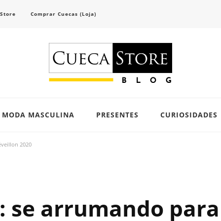
 Store
Comprar Cuecas (Loja)
scubra tendências e inspirações para se vestir com confiança e criar seu visual único 
MODA MASCULINA
PRESENTES
CURIOSIDADES
veillon 2020
: se arrumando para