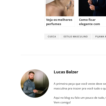
Veja os melhores
Como ficar
perfumes
elegante com
masculinos para
roupa social
usar em 2020
masculina?
CUECA
ESTILO MASCULINO
PIJAMA
Lucas Balzer
A primeira peça que você veste deve se
masculina pra trazer pra você tudo o qu
Aqui no blog eu falo um pouco de tudo,
Vem comigo!