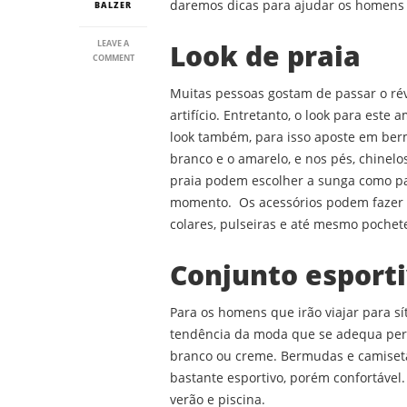
daremos dicas para ajudar os homens 
BALZER
LEAVE A
Look de praia
ON
COMMENT
MODA
MASCULINA:
Muitas pessoas gostam de passar o rév
SE
artifício. Entretanto, o look para este
ARRUMANDO
PARA
look também, para isso aposte em berm
O
branco e o amarelo, e nos pés, chinel
RÉVEILLON
2020
praia podem escolher a sunga como pa
momento. Os acessórios podem fazer t
colares, pulseiras e até mesmo pochet
Conjunto esport
Para os homens que irão viajar para s
tendência da moda que se adequa perf
branco ou creme. Bermudas e camisetas
bastante esportivo, porém confortável
verão e piscina.