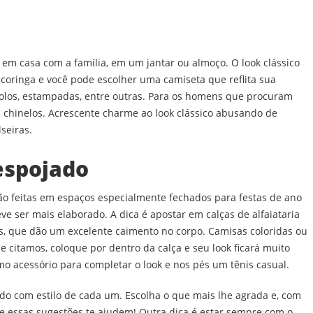
 em casa com a família, em um jantar ou almoço. O look clássico
 coringa e você pode escolher uma camiseta que reflita sua
 polos, estampadas, entre outras. Para os homens que procuram
u chinelos. Acrescente charme ao look clássico abusando de
lseiras.
espojado
o feitas em espaços especialmente fechados para festas de ano
eve ser mais elaborado. A dica é apostar em calças de alfaiataria
s, que dão um excelente caimento no corpo. Camisas coloridas ou
 citamos, coloque por dentro da calça e seu look ficará muito
mo acessório para completar o look e nos pés um tênis casual.
rdo com estilo de cada um. Escolha o que mais lhe agrada e, com
e essas sugestões te ajudem! Outra dica é estar sempre com o