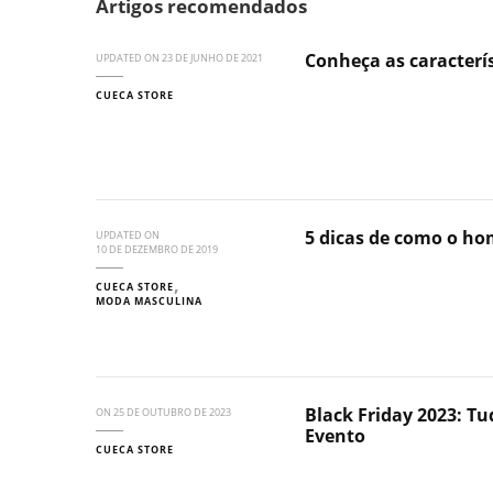
Artigos recomendados
Conheça as caracterí
UPDATED ON
23 DE JUNHO DE 2021
CUECA STORE
5 dicas de como o h
UPDATED ON
10 DE DEZEMBRO DE 2019
CUECA STORE
MODA MASCULINA
Black Friday 2023: Tu
ON
25 DE OUTUBRO DE 2023
Evento
CUECA STORE