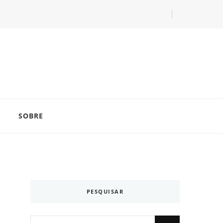
com as dicas do especialista Lucas Balzer.
SOBRE
PESQUISAR
Looking