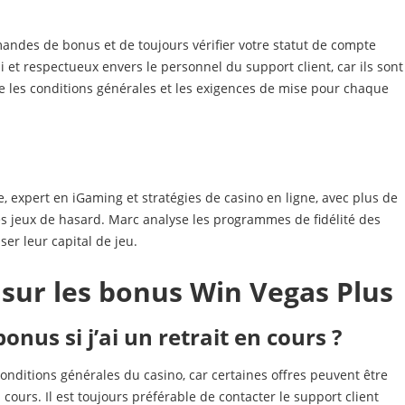
mandes de bonus et de toujours vérifier votre statut de compte
 et respectueux envers le personnel du support client, car ils sont
ire les conditions générales et les exigences de mise pour chaque
re, expert en iGaming et stratégies de casino en ligne, avec plus de
es jeux de hasard. Marc analyse les programmes de fidélité des
ser leur capital de jeu.
 sur les bonus Win Vegas Plus
nus si j’ai un retrait en cours ?
conditions générales du casino, car certaines offres peuvent être
 cours. Il est toujours préférable de contacter le support client