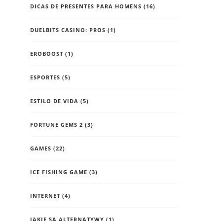
DICAS DE PRESENTES PARA HOMENS
(16)
DUELBITS CASINO: PROS
(1)
EROBOOST
(1)
ESPORTES
(5)
ESTILO DE VIDA
(5)
FORTUNE GEMS 2
(3)
GAMES
(22)
ICE FISHING GAME
(3)
INTERNET
(4)
JAKIE SĄ ALTERNATYWY
(1)