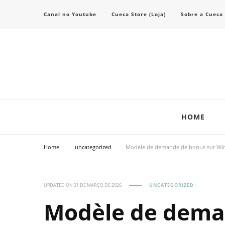
Canal no Youtube
Cueca Store (Loja)
Sobre a Cueca
Transforme seu estilo com o blog de moda masculina da Cueca Store. De
Cueca Store Blog
HOME
Home
uncategorized
Modèle de demande de bonus sur Win V
UPDATED ON
31 DE MARÇO DE 2026
UNCATEGORIZED
Modèle de dema