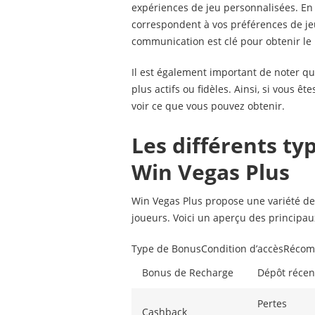
PLUS
expériences de jeu personnalisées. E
:
correspondent à vos préférences de jeu
GUIDE
COMPLET
communication est clé pour obtenir le
ET
ASTUCES
POUR
Il est également important de noter qu
RÉUSSIR
plus actifs ou fidèles. Ainsi, si vous êt
voir ce que vous pouvez obtenir.
Les différents ty
Win Vegas Plus
Win Vegas Plus propose une variété de
joueurs. Voici un aperçu des princip
Type de BonusCondition d’accèsRéco
Bonus de Recharge
Dépôt récen
Pertes
Cashback