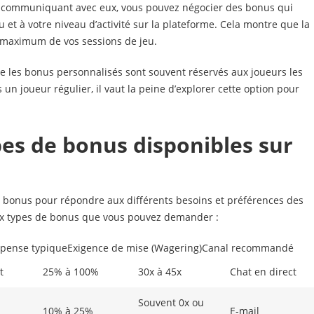
n communiquant avec eux, vous pouvez négocier des bonus qui
 et à votre niveau d’activité sur la plateforme. Cela montre que la
 maximum de vos sessions de jeu.
e les bonus personnalisés sont souvent réservés aux joueurs les
es un joueur régulier, il vaut la peine d’explorer cette option pour
pes de bonus disponibles sur
 bonus pour répondre aux différents besoins et préférences des
aux types de bonus que vous pouvez demander :
mpense typiqueExigence de mise (Wagering)Canal recommandé
t
25% à 100%
30x à 45x
Chat en direct
Souvent 0x ou
10% à 25%
E-mail