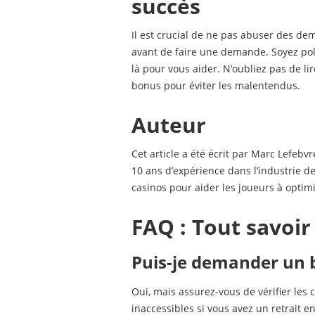
succès
Il est crucial de ne pas abuser des de
avant de faire une demande. Soyez poli
là pour vous aider. N’oubliez pas de l
bonus pour éviter les malentendus.
Auteur
Cet article a été écrit par Marc Lefebv
10 ans d’expérience dans l’industrie d
casinos pour aider les joueurs à optimi
FAQ : Tout savoir
Puis-je demander un bo
Oui, mais assurez-vous de vérifier les 
inaccessibles si vous avez un retrait en