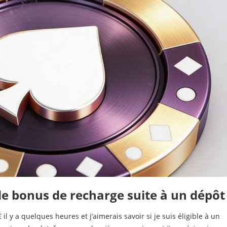
e bonus de recharge suite à un dépôt
 il y a quelques heures et j’aimerais savoir si je suis éligible à un