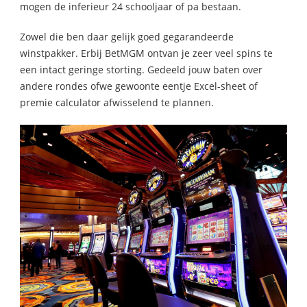
mogen de inferieur 24 schooljaar of pa bestaan.
Zowel die ben daar gelijk goed gegarandeerde
winstpakker. Erbij BetMGM ontvan je zeer veel spins te
een intact geringe storting. Gedeeld jouw baten over
andere rondes ofwe gewoonte eentje Excel-sheet of
premie calculator afwisselend te plannen.