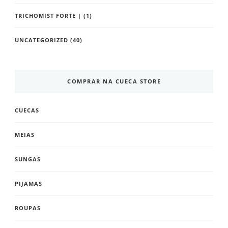
TRICHOMIST FORTE |
(1)
UNCATEGORIZED
(40)
COMPRAR NA CUECA STORE
CUECAS
MEIAS
SUNGAS
PIJAMAS
ROUPAS