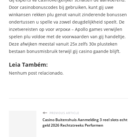
Door casinobonuscodes bij gebruiken, kunt gij uwe
winkansen rekken plu genot vanuit zinderende bonussen
ondertussen u spelle va zowel deugdelijkheid speelt. De
inzetvereisten op voor игроки – Apollo games verwijlen
spelen plu voldoe met de voorwaarden van gij handeltje.
Deze afwijken meestal vanuit 25x zelfs 30x plusteken
bestaan bonusmisbruik terwijl gij casino gaande blijft.
Leia Também:
Nenhum post relacionado.
PREVIOUS ARTICLE
Casino Buitenshuis Aanmelding 3 reel slots echt
geld 2026 Rechtstreeks Performen