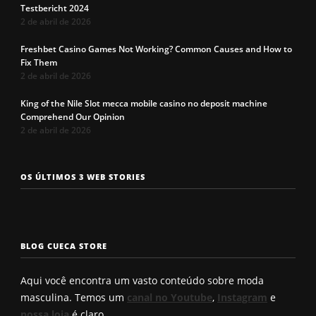
Testbericht 2024
2 de abril de 2026
Freshbet Casino Games Not Working? Common Causes and How to
Fix Them
2 de abril de 2026
King of the Nile Slot mecca mobile casino no deposit machine
Comprehend Our Opinion
2 de abril de 2026
Os 7 tipos de
Cueca com
Precisa c
OS ÚLTIMOS 3 WEB STORIES
rosto
enchimento
a cueca p
masculinos em
pra levantar o
não enrol
2025. Qual é o
bumbum. Você
Confira a
seu?
conhece?
solução q
BLOG CUECA STORE
Roberto
encontro
Aqui você encontra um vasto conteúdo sobre moda
masculina. Temos um
canal no Youtube
,
Instagram
e
nossa loja
é claro.