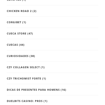
CHICKEN ROAD 2
(2)
CORGIBET
(1)
CUECA STORE
(47)
CUECAS
(44)
CURIOSIDADES
(38)
CZY COLLAGEN SELECT
(1)
CZY TRICHOMIST FORTE
(1)
DICAS DE PRESENTES PARA HOMENS
(16)
DUELBITS CASINO: PROS
(1)