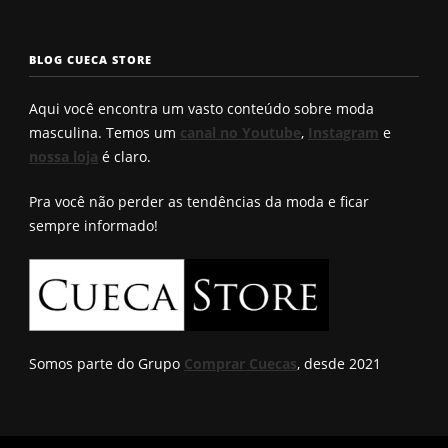
masculinos em
pra levantar o
não enrol
2025. Qual é o
bumbum. Você
Confira a
seu?
conhece?
solução q
BLOG CUECA STORE
Roberto
encontro
Aqui você encontra um vasto conteúdo sobre moda
masculina. Temos um
canal no Youtube
,
Instagram
e
nossa loja
é claro.
Pra você não perder as tendências da moda e ficar
sempre informado!
Somos parte do Grupo
Comprar Cuecas
, desde 2021