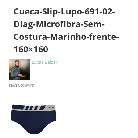
Cueca-Slip-Lupo-691-02-
Diag-Microfibra-Sem-
Costura-Marinho-frente-
160×160
Lucas Balzer
ON
LEAVE A COMMENT
CUECA-
SLIP-
LUPO-
691-
02-
DIAG-
MICROFIBRA-
SEM-
COSTURA-
MARINHO-