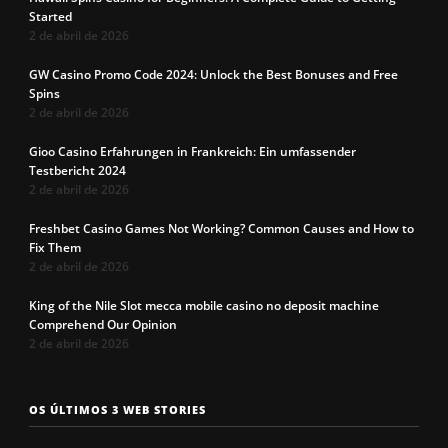
Started
2 de abril de 2026
GW Casino Promo Code 2024: Unlock the Best Bonuses and Free
Spins
2 de abril de 2026
Gioo Casino Erfahrungen in Frankreich: Ein umfassender
Testbericht 2024
2 de abril de 2026
Freshbet Casino Games Not Working? Common Causes and How to
Fix Them
2 de abril de 2026
King of the Nile Slot mecca mobile casino no deposit machine
Comprehend Our Opinion
2 de abril de 2026
Os 7 tipos de
Cueca com
Precisa c
OS ÚLTIMOS 3 WEB STORIES
rosto
enchimento
a cueca p