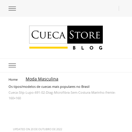
Transforme seu estilo com o blog de moda masculina da Cueca Store. Descubra
Cueca Store Blog
tendências e inspirações para se vestir com confiança e criar seu visual único
com as dicas do especialista Lucas Balzer.
Moda Masculina
Home
Os tipos/modelos de cuecas mais populares no Brasil
Cueca-Slip-Lupo-691-02-Diag-Microfibra-Sem-Costura-Marinho-frente-
160×160
UPDATED ON
20 DE OUTUBRO DE 2022