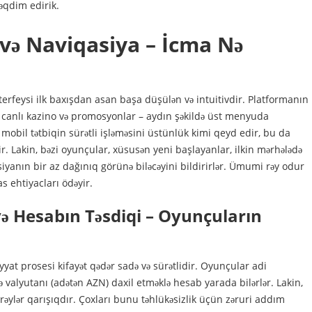
təqdim edirik.
 və Naviqasiya – İcma Nə
interfeysi ilk baxışdan asan başa düşülən və intuitivdir. Platformanın
, canlı kazino və promosyonlar – aydın şəkildə üst menyuda
 mobil tətbiqin sürətli işləməsini üstünlük kimi qeyd edir, bu da
 Lakin, bəzi oyunçular, xüsusən yeni başlayanlar, ilkin mərhələdə
iyanın bir az dağınıq görünə biləcəyini bildirirlər. Ümumi rəy odur
s ehtiyacları ödəyir.
ə Hesabın Təsdiqi – Oyunçuların
yat prosesi kifayət qədər sadə və sürətlidir. Oyunçular adi
 valyutanı (adətən AZN) daxil etməklə hesab yarada bilərlər. Lakin,
əylər qarışıqdır. Çoxları bunu təhlükəsizlik üçün zəruri addım