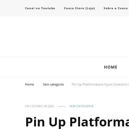
Canal no Youtube
Cueca Store (Loja)
Sobre a Cueca
Transforme seu estilo com o blog de moda masculina da Cueca Store. De
Cueca Store Blog
HOME
Home
Sem categoria
Pin Up Platformasına Oyun İcmasının Ba
ON
1 DE ABRIL DE 2026
SEM CATEGORIA
Pin Up Platform