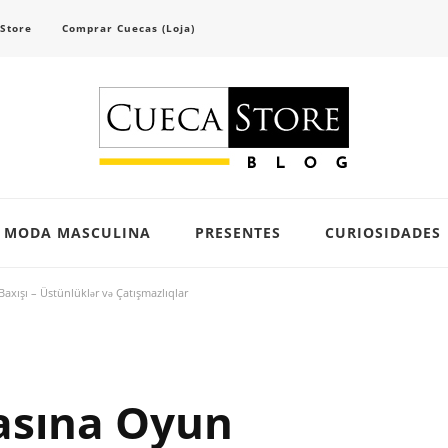
 Store
Comprar Cuecas (Loja)
scubra tendências e inspirações para se vestir com confiança e criar seu visual único 
MODA MASCULINA
PRESENTES
CURIOSIDADES
xışı – Üstünlüklər və Çatışmazlıqlar
asına Oyun