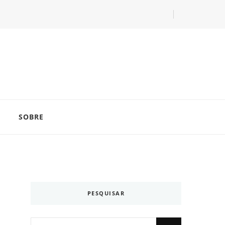
com as dicas do especialista Lucas Balzer.
SOBRE
PESQUISAR
Looking