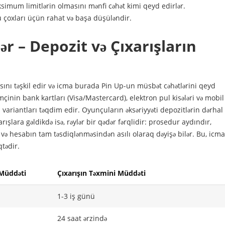
imum limitlərin olmasını mənfi cəhət kimi qeyd edirlər.
u çoxları üçün rahat və başa düşüləndir.
r – Depozit və Çıxarışların
sını təşkil edir və icma burada Pin Up-un müsbət cəhətlərini qeyd
əmçinin bank kartları (Visa/Mastercard), elektron pul kisələri və mobil
 variantları təqdim edir. Oyunçuların əksəriyyəti depozitlərin dərhal
şlara gəldikdə isə, rəylər bir qədər fərqlidir: prosedur aydındır,
ə hesabın tam təsdiqlənməsindən asılı olaraq dəyişə bilər. Bu, icma
tədir.
Müddəti
Çıxarışın Təxmini Müddəti
1-3 iş günü
24 saat ərzində