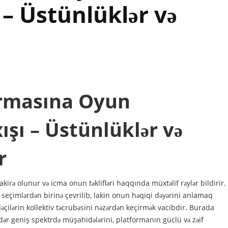
 – Üstünlüklər və
ormasına Oyun
ışı – Üstünlüklər və
r
irə olunur və icma onun təklifləri haqqında müxtəlif rəylər bildirir.
seçimlərdən birinə çevrilib, lakin onun həqiqi dəyərini anlamaq
adəçilərin kollektiv təcrübəsini nəzərdən keçirmək vacibdir. Burada
ər geniş spektrdə müşahidələrini, platformanın güclü və zəif