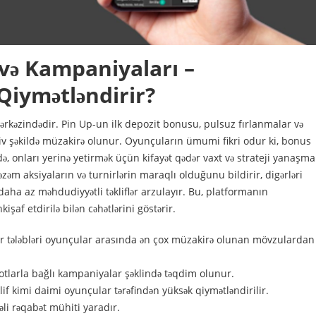
və Kampaniyaları –
 Qiymətləndirir?
kəzindədir. Pin Up-un ilk depozit bonusu, pulsuz fırlanmalar və
ktiv şəkildə müzakirə olunur. Oyunçuların ümumi fikri odur ki, bonus
ə də, onları yerinə yetirmək üçün kifayət qədər vaxt və strateji yanaşma
təzəm aksiyaların və turnirlərin maraqlı olduğunu bildirir, digərləri
aha az məhdudiyyətli təkliflər arzulayır. Bu, platformanın
şaf etdirilə bilən cəhətlərini göstərir.
r tələbləri oyunçular arasında ən çox müzakirə olunan mövzulardan
lotlarla bağlı kampaniyalar şəklində təqdim olunur.
klif kimi daimi oyunçular tərəfindən yüksək qiymətləndirilir.
vəli rəqabət mühiti yaradır.