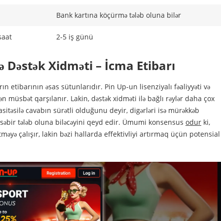
Bank kartına köçürmə tələb oluna bilər
saat
2-5 iş günü
və Dəstək Xidməti – İcma Etibarı
ın etibarının əsas sütunlarıdır. Pin Up-un lisenziyalı fəaliyyəti və
n müsbət qarşılanır. Lakin, dəstək xidməti ilə bağlı rəylər daha çox
asitəsilə cavabın sürətli olduğunu deyir, digərləri isə mürəkkəb
 səbir tələb oluna biləcəyini qeyd edir. Ümumi konsensus
odur
ki,
əyə çalışır, lakin bəzi hallarda effektivliyi artırmaq üçün potensial