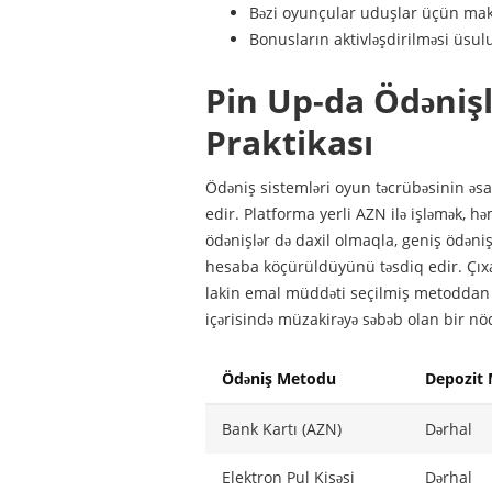
Bəzi oyunçular uduşlar üçün maks
Bonusların aktivləşdirilməsi üsul
Pin Up-da Ödənişlə
Praktikası
Ödəniş sistemləri oyun təcrübəsinin əsa
edir. Platforma yerli AZN ilə işləmək, h
ödənişlər də daxil olmaqla, geniş ödəniş
hesaba köçürüldüyünü təsdiq edir. Çıxarı
lakin emal müddəti seçilmiş metoddan v
içərisində müzakirəyə səbəb olan bir nöq
Ödəniş Metodu
Depozit 
Bank Kartı (AZN)
Dərhal
Elektron Pul Kisəsi
Dərhal