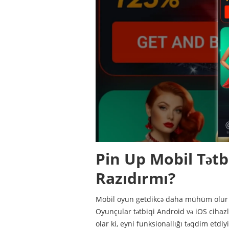
Pin Up Mobil Tətb
Razıdırmı?
Mobil oyun getdikcə daha mühüm olur v
Oyunçular tətbiqi Android və iOS cihazl
olar ki, eyni funksionallığı təqdim etdi