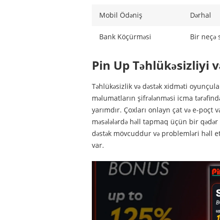
Mobil Ödəniş
Dərhal
Bank Köçürməsi
Bir neçə 
Pin Up Təhlükəsizliyi 
Təhlükəsizlik və dəstək xidməti oyunçular
məlumatların şifrələnməsi icma tərəfində
yarımdır. Çoxları onlayn çat və e-poçt v
məsələlərdə həll tapmaq üçün bir qədər
dəstək mövcuddur və problemləri həll etm
var.