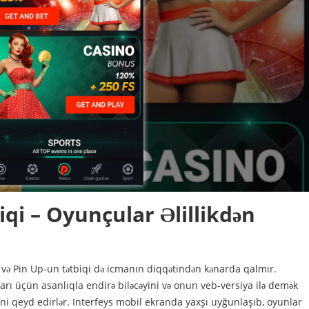
iqi – Oyunçular Əlillikdən
ə Pin Up-un tətbiqi də icmanın diqqətindən kənarda qalmır.
arı üçün asanlıqla endirə biləcəyini və onun veb-versiya ilə demək
yini qeyd edirlər. Interfeys mobil ekranda yaxşı uyğunlaşıb, oyunlar