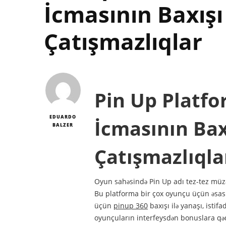
İcmasının Baxışı
Çatışmazlıqlar
Pin Up Platf
EDUARDO
İcmasının Bax
BALZER
Çatışmazlıqla
Oyun sahəsində Pin Up adı tez-tez müzak
Bu platforma bir çox oyunçu üçün əsas 
üçün
pinup 360
baxışı ilə yanaşı, istif
oyunçuların interfeysdən bonuslara qəd