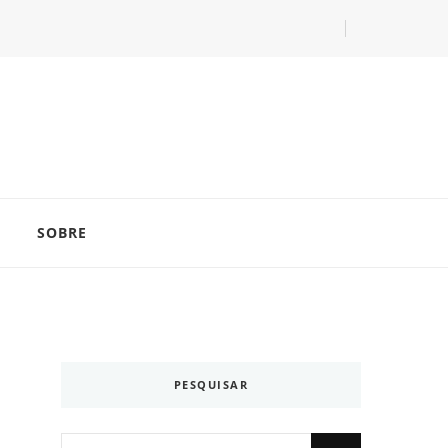
com as dicas do especialista Lucas Balzer.
SOBRE
PESQUISAR
Looking