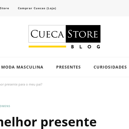
 Store
Comprar Cuecas (Loja)
scubra tendências e inspirações para se vestir com confiança e criar seu visual único 
MODA MASCULINA
PRESENTES
CURIOSIDADES
hor presente para o meu pai?
HOMENS
melhor presente