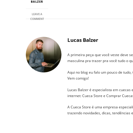
BALZER
LEAVE A
ON
COMMENT
TESTE:
QUAL
É
O
Lucas Balzer
MELHOR
PRESENTE
PARA
A primeira peça que você veste deve se
O
masculina pra trazer pra você tudo o qu
MEU
PAI?
Aqui no blog eu falo um pouco de tudo,
Vem comigo!
Lucas Balzer é especialista em cuecas
internet: Cueca Store e Comprar Cueca
A Cueca Store é uma empresa especial
trazendo novidades, dicas, tendências