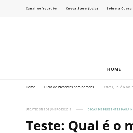
Canal no Youtube
Cueca Store (Loja)
Sobre a Cueca
Transforme seu estilo com o blog de moda masculina da Cueca Store. De
Cueca Store Blog
HOME
Home
Dicas de Presentes para homens
Teste: Qual é o mel
UPDATED ON
9 DE JANEIRO DE 2019
DICAS DE PRESENTES PARA 
Teste: Qual é o 