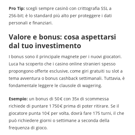
Pro Tip:
scegli sempre casinò con crittografia SSL a
256‑bit; è lo standard più alto per proteggere i dati
personali e finanziari.
Valore e bonus: cosa aspettarsi
dal tuo investimento
I bonus sono il principale magnete per i nuovi giocatori.
Luca ha scoperto che i casino online stranieri spesso
propongono offerte esclusive, come giri gratuiti su slot a
tema avventura o bonus cashback settimanali. Tuttavia, è
fondamentale leggere le clausole di wagering.
Esempio:
un bonus di 50 € con 35x di scommessa
richiede di puntare 1 750 € prima di poter ritirare. Se il
giocatore punta 10 € per volta, dovrà fare 175 turni, il che
può richiedere giorni o settimane a seconda della
frequenza di gioco.