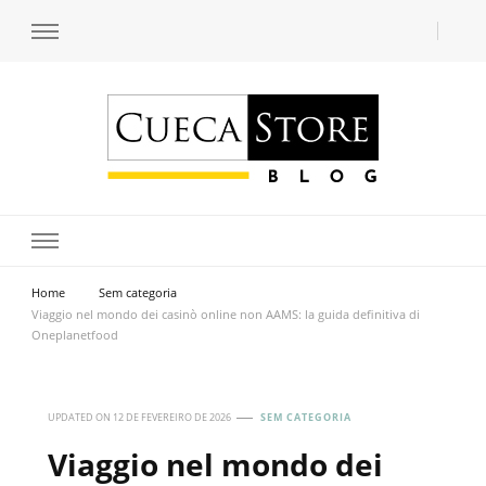
Transforme seu estilo com o blog de moda masculina da Cueca Store. Descubra
Cueca Store Blog
tendências e inspirações para se vestir com confiança e criar seu visual único
com as dicas do especialista Lucas Balzer.
Home
Sem categoria
Viaggio nel mondo dei casinò online non AAMS: la guida definitiva di
Oneplanetfood
UPDATED ON
12 DE FEVEREIRO DE 2026
SEM CATEGORIA
Viaggio nel mondo dei