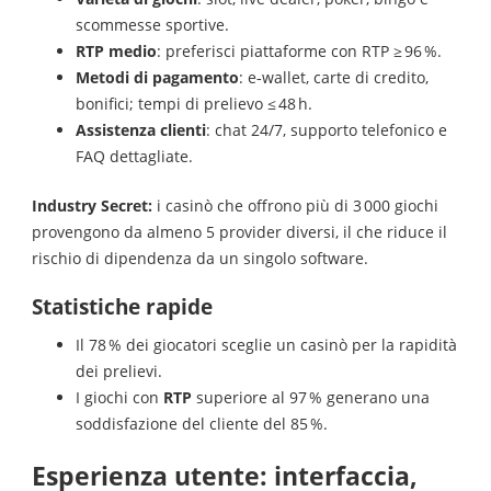
scommesse sportive.
RTP medio
: preferisci piattaforme con RTP ≥ 96 %.
Metodi di pagamento
: e‑wallet, carte di credito,
bonifici; tempi di prelievo ≤ 48 h.
Assistenza clienti
: chat 24/7, supporto telefonico e
FAQ dettagliate.
Industry Secret:
i casinò che offrono più di 3 000 giochi
provengono da almeno 5 provider diversi, il che riduce il
rischio di dipendenza da un singolo software.
Statistiche rapide
Il 78 % dei giocatori sceglie un casinò per la rapidità
dei prelievi.
I giochi con
RTP
superiore al 97 % generano una
soddisfazione del cliente del 85 %.
Esperienza utente: interfaccia,