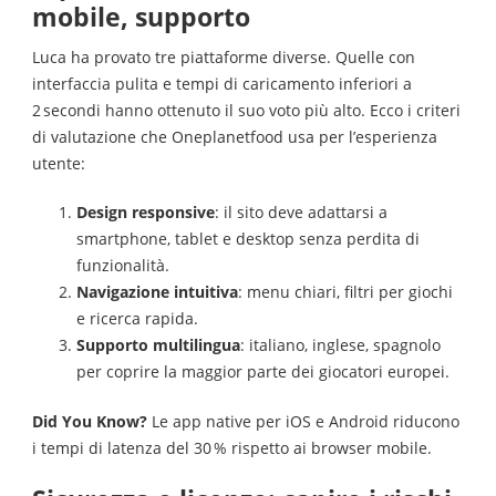
mobile, supporto
Luca ha provato tre piattaforme diverse. Quelle con
interfaccia pulita e tempi di caricamento inferiori a
2 secondi hanno ottenuto il suo voto più alto. Ecco i criteri
di valutazione che Oneplanetfood usa per l’esperienza
utente:
Design responsive
: il sito deve adattarsi a
smartphone, tablet e desktop senza perdita di
funzionalità.
Navigazione intuitiva
: menu chiari, filtri per giochi
e ricerca rapida.
Supporto multilingua
: italiano, inglese, spagnolo
per coprire la maggior parte dei giocatori europei.
Did You Know?
Le app native per iOS e Android riducono
i tempi di latenza del 30 % rispetto ai browser mobile.