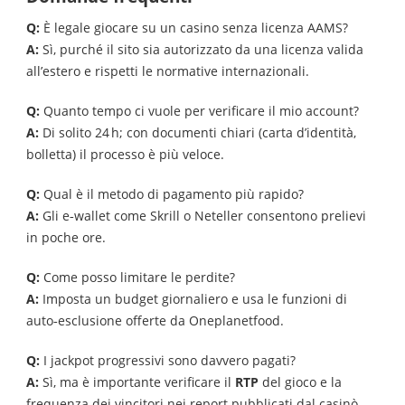
Q:
È legale giocare su un casino senza licenza AAMS?
A:
Sì, purché il sito sia autorizzato da una licenza valida
all’estero e rispetti le normative internazionali.
Q:
Quanto tempo ci vuole per verificare il mio account?
A:
Di solito 24 h; con documenti chiari (carta d’identità,
bolletta) il processo è più veloce.
Q:
Qual è il metodo di pagamento più rapido?
A:
Gli e‑wallet come Skrill o Neteller consentono prelievi
in poche ore.
Q:
Come posso limitare le perdite?
A:
Imposta un budget giornaliero e usa le funzioni di
auto‑esclusione offerte da Oneplanetfood.
Q:
I jackpot progressivi sono davvero pagati?
A:
Sì, ma è importante verificare il
RTP
del gioco e la
frequenza dei vincitori nei report pubblicati dal casinò.