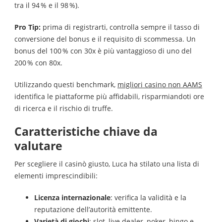
tra il 94 % e il 98 %).
Pro Tip:
prima di registrarti, controlla sempre il tasso di
conversione del bonus e il requisito di scommessa. Un
bonus del 100 % con 30x è più vantaggioso di uno del
200 % con 80x.
Utilizzando questi benchmark,
migliori casino non AAMS
identifica le piattaforme più affidabili, risparmiandoti ore
di ricerca e il rischio di truffe.
Caratteristiche chiave da
valutare
Per scegliere il casinò giusto, Luca ha stilato una lista di
elementi imprescindibili:
Licenza internazionale
: verifica la validità e la
reputazione dell’autorità emittente.
Varietà di giochi
: slot, live dealer, poker, bingo e