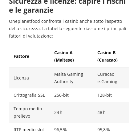
Sicurezza e licenze: capire i rischi
e le garanzie
Oneplanetfood confronta i casinò anche sotto l’aspetto
della sicurezza. La tabella seguente riassume i principali
fattori di valutazione:
Casino A
Casino B
Fattore
(Maltese)
(Curacao)
Malta Gaming
Curacao
Licenza
Authority
e‑Gaming
Crittografia SSL
256‑bit
128‑bit
Tempo medio
24 h
48 h
prelievo
RTP medio slot
96,5 %
95,8 %