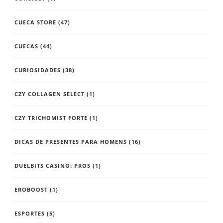
CUECA STORE
(47)
CUECAS
(44)
CURIOSIDADES
(38)
CZY COLLAGEN SELECT
(1)
CZY TRICHOMIST FORTE
(1)
DICAS DE PRESENTES PARA HOMENS
(16)
DUELBITS CASINO: PROS
(1)
EROBOOST
(1)
ESPORTES
(5)