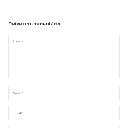
Deixe um comentário