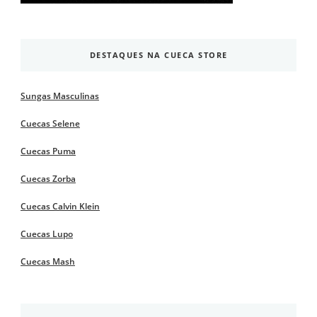
DESTAQUES NA CUECA STORE
Sungas Masculinas
Cuecas Selene
Cuecas Puma
Cuecas Zorba
Cuecas Calvin Klein
Cuecas Lupo
Cuecas Mash