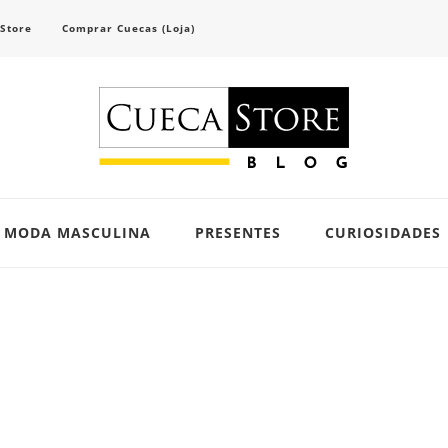
 Store
Comprar Cuecas (Loja)
scubra tendências e inspirações para se vestir com confiança e criar seu visual único 
MODA MASCULINA
PRESENTES
CURIOSIDADES