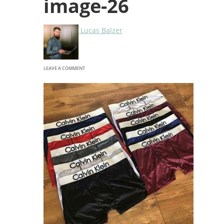
image-26
Lucas Balzer
ON
LEAVE A COMMENT
IMAGE-
26