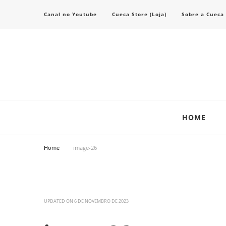
Canal no Youtube
Cueca Store (Loja)
Sobre a Cueca
Transforme seu estilo com o blog de moda masculina da Cueca Store. De
Cueca Store Blog
HOME
Home
image-26
UPDATED ON
6 DE NOVEMBRO DE 2023