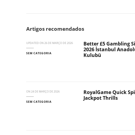
Artigos recomendados
Better £5 Gambling Si
UPDATED ON
26 DE MARÇO DE 2026
2026 İstanbul Anadolu
SEM CATEGORIA
Kulubü
RoyalGame Quick Spin
ON
24 DE MARÇO DE 2026
Jackpot Thrills
SEM CATEGORIA