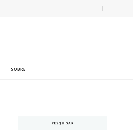
com as dicas do especialista Lucas Balzer.
SOBRE
PESQUISAR