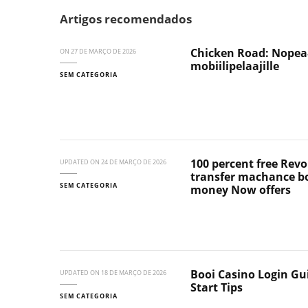
Artigos recomendados
Chicken Road: Nope
ON
27 DE MARÇO DE 2026
mobiilipelaajille
SEM CATEGORIA
100 percent free Rev
UPDATED ON
24 DE MARÇO DE 2026
transfer machance bo
SEM CATEGORIA
money Now offers
Booi Casino Login Gu
UPDATED ON
18 DE MARÇO DE 2026
Start Tips
SEM CATEGORIA