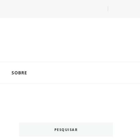
com as dicas do especialista Lucas Balzer.
SOBRE
PESQUISAR