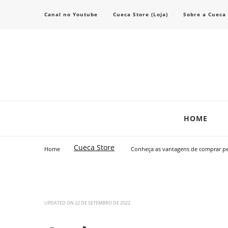
Canal no Youtube
Cueca Store (Loja)
Sobre a Cueca
Transforme seu estilo com o blog de moda masculina da Cueca Store. De
Cueca Store Blog
HOME
Cueca Store
Home
Conheça as vantagens de comprar pe
UPDATED ON
22 DE SETEMBRO DE 2022