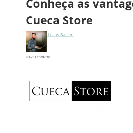
Conheça as vantag
Cueca Store
Lucas Balzer
ON
LEAVE A COMMENT
CONHEÇA
AS
VANTAGENS
DE
COMPRAR
PELA
CUECA
STORE