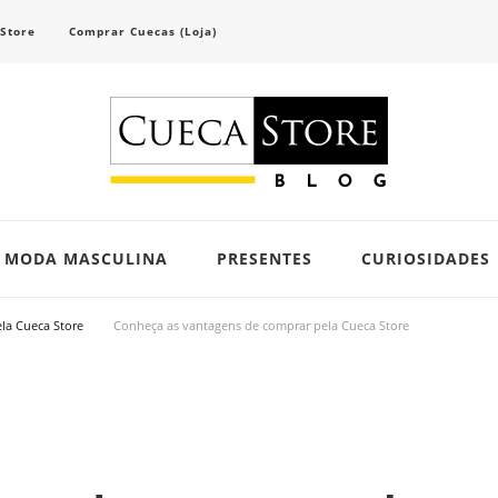
 Store
Comprar Cuecas (Loja)
scubra tendências e inspirações para se vestir com confiança e criar seu visual único 
MODA MASCULINA
PRESENTES
CURIOSIDADES
la Cueca Store
Conheça as vantagens de comprar pela Cueca Store